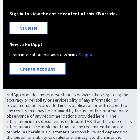
Sign in to view the entire content of this KB article.
SIGN IN
New to NetApp?
Learn more about our award-winning
Support
Create Account
NetApp provides no representations or warranties regarding the
accuracy or reliability or serviceability of any information or
recommendations provided in this publication or with respect to
any results that may be obtained by the use of the information or
observance of any recommendations provided herein. The
information in this document is distributed AS IS and the use of this
information or the implementation of any recommendations or
techniques herein is a customer's responsibility and depends on
the customer's ability to evaluate and integrate them into the