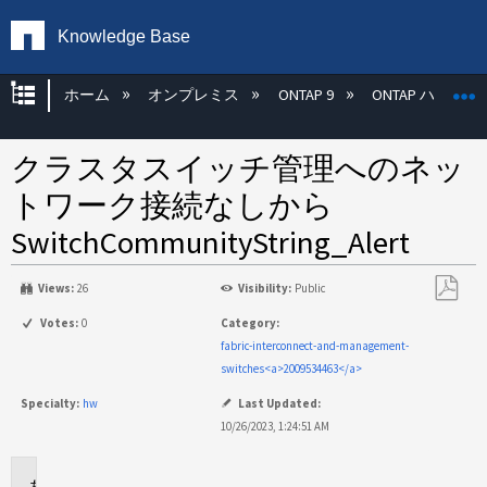
Knowledge Base
グローバル階層を展開/折りたたむ
ホーム
オンプレミス
ONTAP 9
ONTAP ハード
クラスタスイッチ管理へのネッ
トワーク接続なしから
SwitchCommunityString_Alert
Views:
26
Visibility:
Public
PDF
Votes:
0
Category:
と
fabric-interconnect-and-management-
し
switches<a>2009534463</a>
て
Specialty:
hw
Last Updated:
保
10/26/2023, 1:24:51 AM
存
環