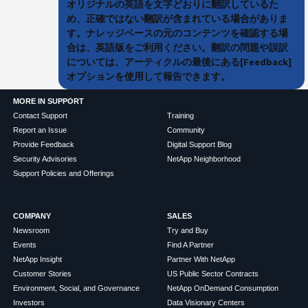
オリジナルの英語を文字どおりに翻訳しているた
め、正確ではない翻訳が含まれている場合がありま
す。ナレッジベースの元のコンテンツを確認する場
合は、英語版をご利用ください。翻訳の問題や誤訳
については、アーティクルの最後にある[Feedback]
オプションを使用して報告できます。
MORE IN SUPPORT
Contact Support
Training
Report an Issue
Community
Provide Feedback
Digital Support Blog
Security Advisories
NetApp Neighborhood
Support Policies and Offerings
COMPANY
SALES
Newsroom
Try and Buy
Events
Find A Partner
NetApp Insight
Partner With NetApp
Customer Stories
US Public Sector Contracts
Environment, Social, and Governance
NetApp OnDemand Consumption
Investors
Data Visionary Centers