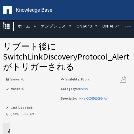
Knowledge Base
グローバル階層を展開/折りたたむ
ホーム
オンプレミス
ONTAP 9
ONTAP ハード
リブート後に
SwitchLinkDiscoveryProtocol_Alert
がトリガーされる
Views:
46
Visibility:
Public
PDF
Votes:
0
Category:
ontap-9
と
Specialty:
hw<a>2009561093</a>
し
て
Last Updated:
保
4/10/2024, 7:53:59 AM
存
環