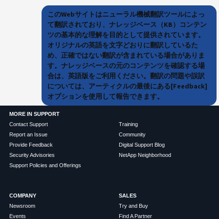
このWebサイトはニューラル機械翻訳ツールによっ
て翻訳されており、ナレッジベース（KB）コンテン
ツの基本的な理解を目的として提供されています。
オリジナルの英語を文字どおりに翻訳しているた
め、正確ではない翻訳が含まれている場合がありま
す。ナレッジベースの元のコンテンツを確認する場
合は、英語版をご利用ください。翻訳の問題や誤訳
については、アーティクルの最後にある[Feedback]
オプションを使用して報告できます。
MORE IN SUPPORT
Contact Support
Training
Report an Issue
Community
Provide Feedback
Digital Support Blog
Security Advisories
NetApp Neighborhood
Support Policies and Offerings
COMPANY
SALES
Newsroom
Try and Buy
Events
Find A Partner