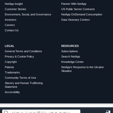
NetApp Insight
Partner With NetApp
Customer Stories
US Public Sector Contracts
Environment, Social, and Governance
NetApp OnDemand Consumption
Investors
Data Visionary Centers
Careers
Contact Us
LEGAL
RESOURCES
General Terms and Conditions
Subscriptions
Privacy & Cookie Policy
Search NetApp
Copyright
Knowledge Center
Patents
NetApp's Response to the Ukraine
Situation
Trademarks
Community Terms of Use
Slavery and Human Trafficking
Statement
Accessibility
この記事は役に立ちましたか？
©
2026
NetApp
English
Terms of Use
Privacy Policy