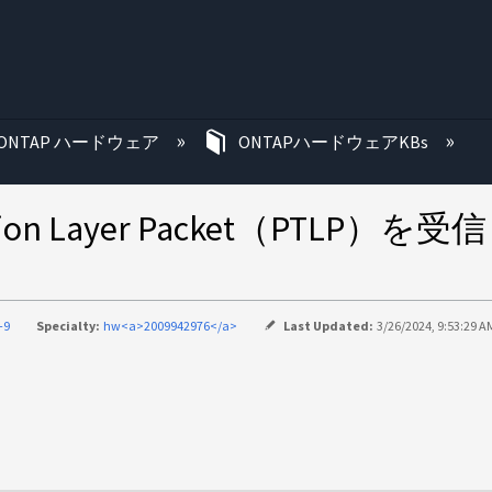
む
ONTAP ハードウェア
ONTAPハードウェアKBs
action Layer Packet（P
-9
Specialty:
hw<a>2009942976</a>
Last Updated:
3/26/2024, 9:53:29 A