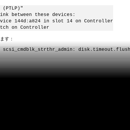
 (PTLP)"
nk between these devices:
vice 144d:a824 in slot 14 on Controller
tch on Controller
います：
ster: scsi_cmdblk_strthr_admin: disk.timeout.fl