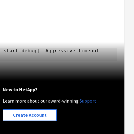
ush.start:debug]: Aggressive timeout
New to NetApp?
Learn more about our award-winning
Support
Create Account