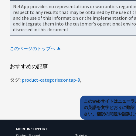
NetApp provides no representations or warranties regarding 
respect to any results that may be obtained by the use of 
and the use of this information or the implementation of a
and integrate them into the customer's operational envir
discussed in this document.
このページのトップへ
おすすめの記事
タグ
product-categories:ontap-9
このWebサイトはニュー
の英語を文字どおりに翻訳
さい。翻訳の問題や誤訳につ
MORE IN SUPPORT
Contact Support
Training