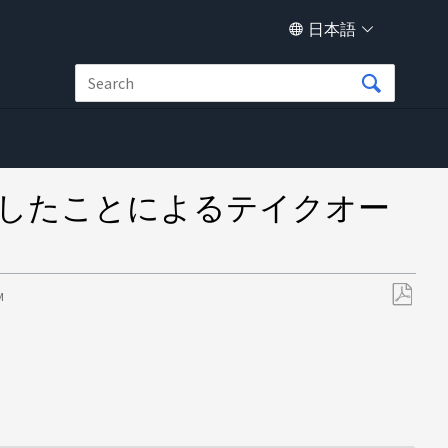
日本語
TLP）を受信したことによるテイクオー
M
PDF
と
し
て
保
存