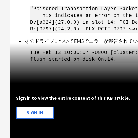
"Poisoned Tranasaction Layer Packet
This indicates an error on the li
Dv[a824](27,0,0) in slot 14: PCI De
Br[9797](24,2,0): PLX PCIE 9797 swi
そのドライブについてEMSでエラーが報告されて
​​​​​​​Tue Feb 13 10:00:07 -0800 [clu
flush started on disk 0n.14.
Sign in to view the entire content of this KB article.
SIGN IN