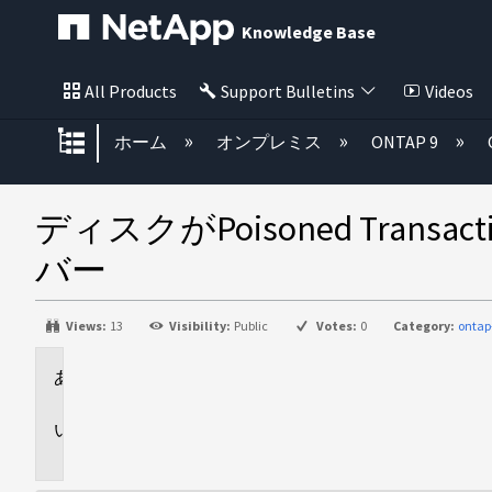
Knowledge Base
All Products
Support Bulletins
Videos
グローバル階層を展開/折りたた
ホーム
オンプレミス
ONTAP 9
ディスクがPoisoned Trans
バー
Views:
13
Visibility:
Public
Votes:
0
Category:
ontap
環
境
問
題