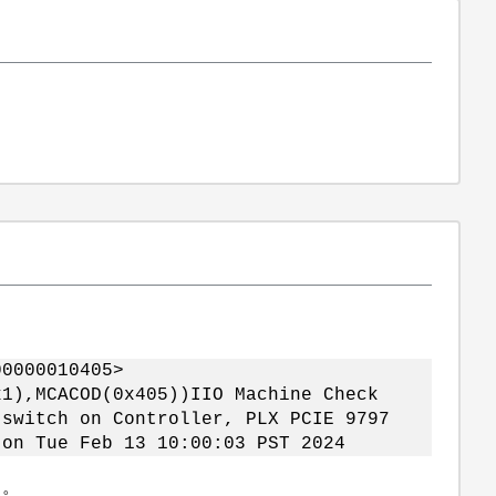
00000010405>
x1),MCACOD(0x405))IIO Machine Check
 switch on Controller, PLX PCIE 9797
on Tue Feb 13 10:00:03 PST 2024
）。