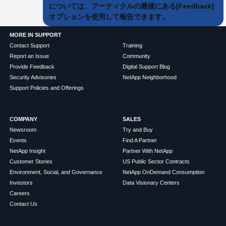
については、アーティクルの最後にある[Feedback]
オプションを使用して報告できます。
MORE IN SUPPORT
Contact Support
Training
Report an Issue
Community
Provide Feedback
Digital Support Blog
Security Advisories
NetApp Neighborhood
Support Policies and Offerings
COMPANY
SALES
Newsroom
Try and Buy
Events
Find A Partner
NetApp Insight
Partner With NetApp
Customer Stories
US Public Sector Contracts
Environment, Social, and Governance
NetApp OnDemand Consumption
Investors
Data Visionary Centers
Careers
Contact Us