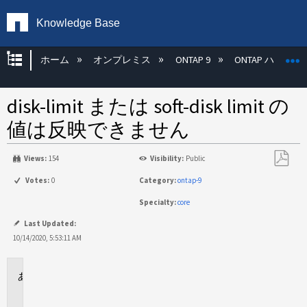
Knowledge Base
グローバル階層を展開/折りたたむ
ホーム
オンプレミス
ONTAP 9
ONTAP ハード
disk-limit または soft-disk limit の
値は反映できません
Views:
154
Visibility:
Public
PDF
Votes:
0
Category:
ontap-9
と
Specialty:
core
し
て
Last Updated:
保
10/14/2020, 5:53:11 AM
存
に
適
用