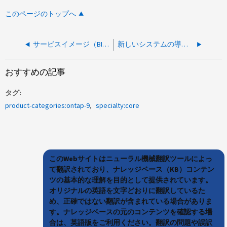
このページのトップへ
サービスイメージ（BIOS）のアップデート中に「There appears to be valid data in the NVRAM」というエラーが表示されます
新しいシステムの導入時に「There do not appear to be any disks attached to the system」というメッセージが表示される
おすすめの記事
タグ
product-categories:ontap-9
specialty:core
このWebサイトはニューラル機械翻訳ツールによっ
て翻訳されており、ナレッジベース（KB）コンテン
ツの基本的な理解を目的として提供されています。
オリジナルの英語を文字どおりに翻訳しているた
め、正確ではない翻訳が含まれている場合がありま
す。ナレッジベースの元のコンテンツを確認する場
合は、英語版をご利用ください。翻訳の問題や誤訳