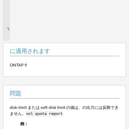
さ
れ
ま
す
問
題
に適用されます
ONTAP 9
問題
disk-limit または soft-disk limit の値は、の出力には反映でき
ません。
vol quota report
例：