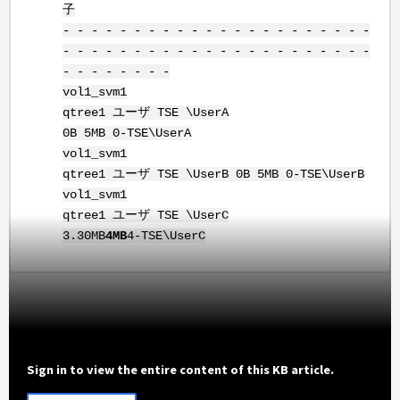
子
- - - - - - - - - - - - - - - - - - - - - -
- - - - - - - - - - - - - - - - - - - - - -
- - - - - - - -
vol1_svm1
qtree1 ユーザ TSE \UserA
0B 5MB 0-TSE\UserA
vol1_svm1
qtree1 ユーザ TSE \UserB 0B 5MB 0-TSE\UserB
vol1_svm1
qtree1 ユーザ TSE \UserC
3.30MB
4MB
4-TSE\UserC
Sign in to view the entire content of this KB article.