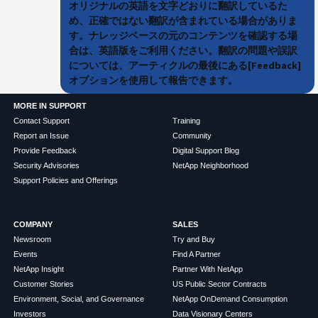
オリジナルの英語を文字どおりに翻訳しているた
め、正確ではない翻訳が含まれている場合がありま
す。ナレッジベースの元のコンテンツを確認する場
合は、英語版をご利用ください。翻訳の問題や誤訳
については、アーティクルの最後にある[Feedback]
オプションを使用して報告できます。
MORE IN SUPPORT
Contact Support
Training
Report an Issue
Community
Provide Feedback
Digital Support Blog
Security Advisories
NetApp Neighborhood
Support Policies and Offerings
COMPANY
SALES
Newsroom
Try and Buy
Events
Find A Partner
NetApp Insight
Partner With NetApp
Customer Stories
US Public Sector Contracts
Environment, Social, and Governance
NetApp OnDemand Consumption
Investors
Data Visionary Centers