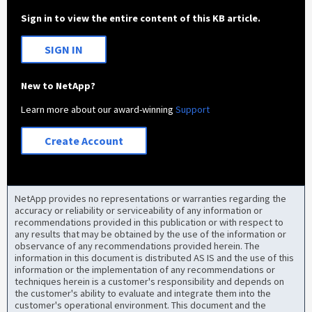
Sign in to view the entire content of this KB article.
SIGN IN
New to NetApp?
Learn more about our award-winning
Support
Create Account
NetApp provides no representations or warranties regarding the
accuracy or reliability or serviceability of any information or
recommendations provided in this publication or with respect to
any results that may be obtained by the use of the information or
observance of any recommendations provided herein. The
information in this document is distributed AS IS and the use of this
information or the implementation of any recommendations or
techniques herein is a customer's responsibility and depends on
the customer's ability to evaluate and integrate them into the
customer's operational environment. This document and the