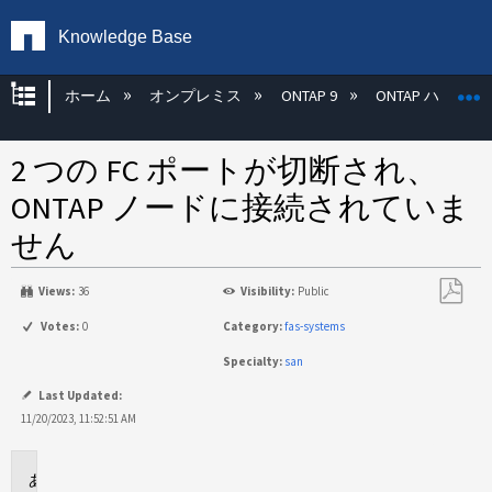
Knowledge Base
グローバル階層を展開/折りたたむ
ホーム
オンプレミス
ONTAP 9
ONTAP ハード
2 つの FC ポートが切断され、
ONTAP ノードに接続されていま
せん
Views:
36
Visibility:
Public
PDF
Votes:
0
Category:
fas-systems
と
Specialty:
san
し
て
Last Updated:
保
11/20/2023, 11:52:51 AM
存
環