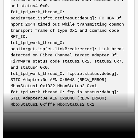
and status4 0x0.
fct_tpd_work_thread_0:
scsitarget.ispfct.cttimeout:debug]: FC HBA 0f
nport 2044 timed out while transmitting common
transport frame of type 0x1 and command code
RFT_ID.
fct_tpd_work_thread_0:
scsitarget.ispfct.linkBreak:error]: Link break
detected on Fibre Channel target adapter 0f.
Firmware status code status1 0x2, status2 0x7,
and status4 0x0.
fct_tpd_work_thread_0: fcp.io.status:debug]:
STIO Adapter:0e AEN 0x8048 (RECV_ERROR)
MboxStatus1 0x1022 MboxStatus2 0xa1
fct_tpd_work_thread_0: fcp.io.status:debug]:
STIO Adapter:0e AEN 0x8048 (RECV_ERROR)
MboxStatus1 0xfffe MboxStatus2 0x2