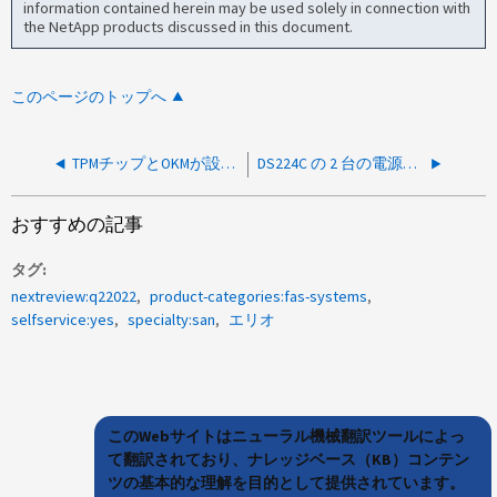
information contained herein may be used solely in connection with
the NetApp products discussed in this document.
このページのトップへ
TPMチップとOKMが設定されたマザーボードの交換のトラブルシューティング
DS224C の 2 台の電源装置ユニット（ PSU ）には、センサー読み取り値はありませんが、正常に機能しています
おすすめの記事
タグ
nextreview:q22022
product-categories:fas-systems
selfservice:yes
specialty:san
エリオ
このWebサイトはニューラル機械翻訳ツールによっ
て翻訳されており、ナレッジベース（KB）コンテン
ツの基本的な理解を目的として提供されています。