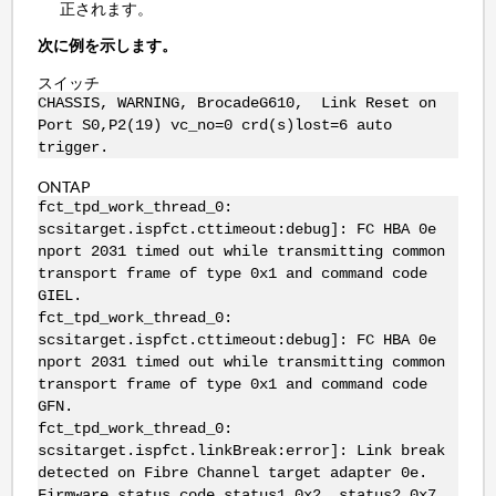
正されます。
次に例を示します。
スイッチ
CHASSIS, WARNING, BrocadeG610, Link Reset on
Port S0,P2(19) vc_no=0 crd(s)lost=6 auto
trigger.
ONTAP
fct_tpd_work_thread_0:
scsitarget.ispfct.cttimeout:debug]: FC HBA 0e
nport 2031 timed out while transmitting common
transport frame of type 0x1 and command code
GIEL.
fct_tpd_work_thread_0:
scsitarget.ispfct.cttimeout:debug]: FC HBA 0e
nport 2031 timed out while transmitting common
transport frame of type 0x1 and command code
GFN.
fct_tpd_work_thread_0:
scsitarget.ispfct.linkBreak:error]: Link break
detected on Fibre Channel target adapter 0e.
Firmware status code status1 0x2, status2 0x7,