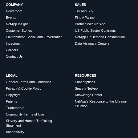
COMPANY
SALES
Newsroom
Try and Buy
Events
Find A Partner
NetApp Insight
Partner With NetApp
Customer Stories
US Public Sector Contracts
Environment, Social, and Governance
NetApp OnDemand Consumption
Investors
Data Visionary Centers
Careers
Contact Us
LEGAL
RESOURCES
General Terms and Conditions
Subscriptions
Privacy & Cookie Policy
Search NetApp
Copyright
Knowledge Center
Patents
NetApp's Response to the Ukraine
Situation
Trademarks
Community Terms of Use
Slavery and Human Trafficking
Statement
Accessibility