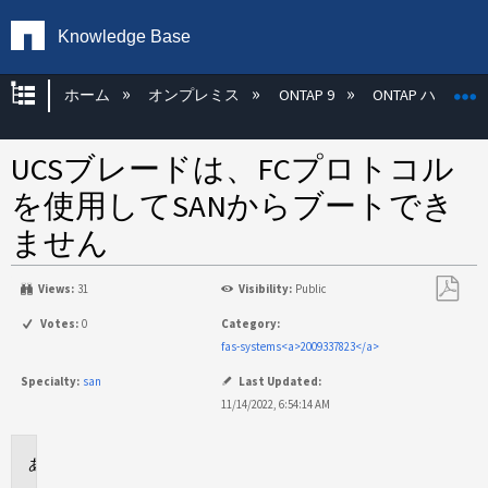
Knowledge Base
グローバル階層を展開/折りたたむ
ホーム
オンプレミス
ONTAP 9
ONTAP ハード
UCSブレードは、FCプロトコル
を使用してSANからブートでき
ません
Views:
31
Visibility:
Public
PDF
Votes:
0
Category:
と
fas-systems<a>2009337823</a>
し
Specialty:
san
Last Updated:
て
11/14/2022, 6:54:14 AM
保
存
環
境