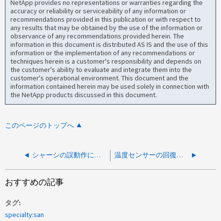
NetApp provides no representations or warranties regarding the
accuracy or reliability or serviceability of any information or
recommendations provided in this publication or with respect to
any results that may be obtained by the use of the information or
observance of any recommendations provided herein. The
information in this document is distributed AS IS and the use of this
information or the implementation of any recommendations or
techniques herein is a customer's responsibility and depends on
the customer's ability to evaluate and integrate them into the
customer's operational environment. This document and the
information contained herein may be used solely in connection with
the NetApp products discussed in this document.
このページのトップへ
シャーシの誤動作により、2つのノードが同時にリブートしました
温度センサーの回復不能警告
おすすめの記事
タグ
specialty:san