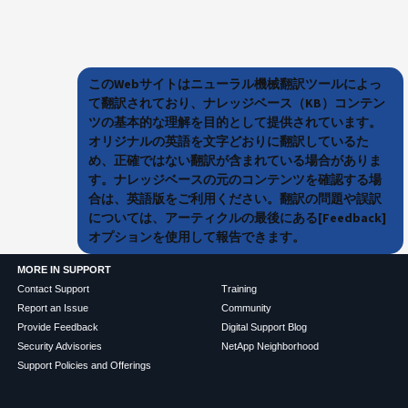
このWebサイトはニューラル機械翻訳ツールによっ
て翻訳されており、ナレッジベース（KB）コンテン
ツの基本的な理解を目的として提供されています。
オリジナルの英語を文字どおりに翻訳しているた
め、正確ではない翻訳が含まれている場合がありま
す。ナレッジベースの元のコンテンツを確認する場
合は、英語版をご利用ください。翻訳の問題や誤訳
については、アーティクルの最後にある[Feedback]
オプションを使用して報告できます。
MORE IN SUPPORT
Contact Support
Training
Report an Issue
Community
Provide Feedback
Digital Support Blog
Security Advisories
NetApp Neighborhood
Support Policies and Offerings