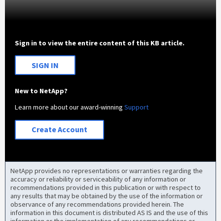
Sign in to view the entire content of this KB article.
SIGN IN
New to NetApp?
Learn more about our award-winning
Support
Create Account
NetApp provides no representations or warranties regarding the
accuracy or reliability or serviceability of any information or
recommendations provided in this publication or with respect to
any results that may be obtained by the use of the information or
observance of any recommendations provided herein. The
information in this document is distributed AS IS and the use of this
information or the implementation of any recommendations or