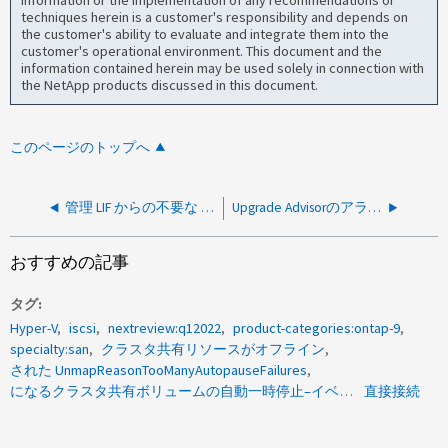
techniques herein is a customer's responsibility and depends on
the customer's ability to evaluate and integrate them into the
customer's operational environment. This document and the
information contained herein may be used solely in connection with
the NetApp products discussed in this document.
このページのトップへ
管理 LIF からの不要な SNMP アウトバウンドトラフィック
Upgrade Advisorのアラート「Cluster Switch version not compatible」
おすすめの記事
タグ
Hyper-V
iscsi
nextreview:q12022
product-categories:ontap-9
specialty:san
クラスタ共有リソースがオフライン
された UnmapReasonTooManyAutopauseFailures
になるクラスタ共有ボリュームの自動一時停止–イベント 5120
直接接続