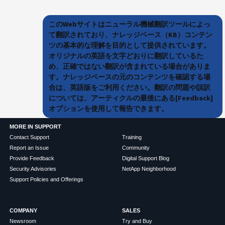
このWebサイトはニューラル機械翻訳ツールによっ
て翻訳されており、ナレッジベース（KB）コンテン
ツの基本的な理解を目的として提供されています。
オリジナルの英語を文字どおりに翻訳しているた
め、正確ではない翻訳が含まれている場合がありま
す。ナレッジベースの元のコンテンツを確認する場
合は、英語版をご利用ください。翻訳の問題や誤訳
については、アーティクルの最後にある[Feedback]
オプションを使用して報告できます。
MORE IN SUPPORT
Contact Support
Training
Report an Issue
Community
Provide Feedback
Digital Support Blog
Security Advisories
NetApp Neighborhood
Support Policies and Offerings
COMPANY
SALES
Newsroom
Try and Buy