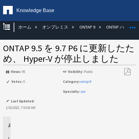
Knowledge Base
グローバル階層を展開/折りたたむ
ホーム
オンプレミス
ONTAP 9
ONTAP ハード
ONTAP 9.5 を 9.7 P6 に更新したた
め、 Hyper-V が停止しました
Views:
95
Visibility:
Public
PDF
Votes:
0
Category:
ontap-9
と
Specialty:
san
し
て
Last Updated:
保
1/10/2022, 7:53:42 AM
存
環
境
問