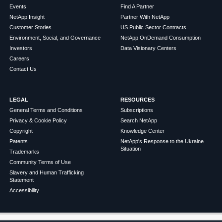
Events
Find A Partner
NetApp Insight
Partner With NetApp
Customer Stories
US Public Sector Contracts
Environment, Social, and Governance
NetApp OnDemand Consumption
Investors
Data Visionary Centers
Careers
Contact Us
LEGAL
RESOURCES
General Terms and Conditions
Subscriptions
Privacy & Cookie Policy
Search NetApp
Copyright
Knowledge Center
Patents
NetApp's Response to the Ukraine
Situation
Trademarks
Community Terms of Use
Slavery and Human Trafficking
Statement
Accessibility