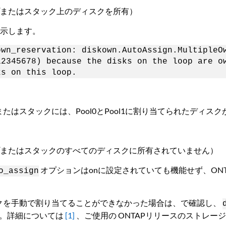
プまたはスタック上のディスクを所有）
を示します。
own_reservation: diskown.AutoAssign.MultipleO
12345678) because the disks on the loop are o
ks on this loop.
たはスタックには、Pool0とPool1に割り当てられたディス
プまたはスタックのすべてのディスクに所有されていません）
オプションはonに設定されていても機能せず、ON
o_assign
クを手動で割り当てることができなかった場合は、で確認し、
。詳細については
[1]
、ご使用の ONTAPリリースのストレー