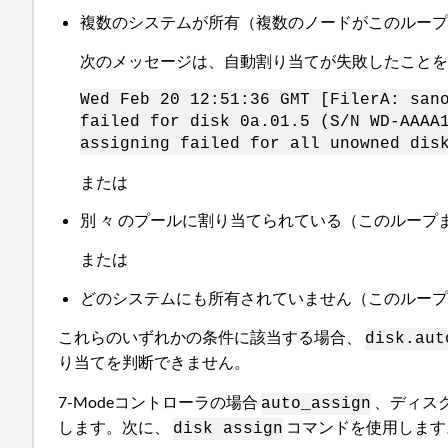
複数のシステムが所有（複数のノードがこのルー
次のメッセージは、自動割り当てが失敗したこと
Wed Feb 20 12:51:36 GMT [FilerA: san
failed for disk 0a.01.5 (S/N WD-AAAA
assigning failed for all unowned dis
または
別 々 のプールに割り当てられている（このループま
または
どのシステムにも所有されていません（このルー
これらのいずれかの条件に該当する場合、
disk.aut
り当てを判断できません。
7-Modeコントローラの場合
、ディス
auto_assign
します。次に、
コマンドを使用します
disk assign