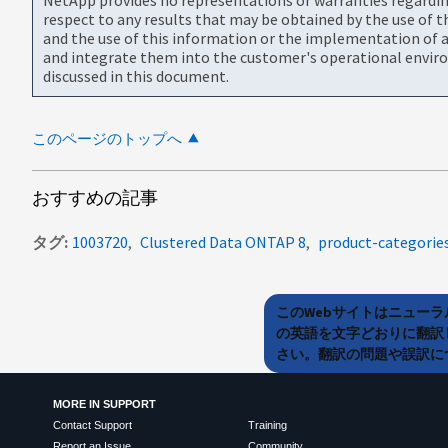
respect to any results that may be obtained by the use of 
and the use of this information or the implementation of a
and integrate them into the customer's operational envir
discussed in this document.
このページのトップへ
おすすめの記事
タグ
1003720
Clustered Data ONTAP 8
product-categorie
このWebサイトはニュー
の英語を文字どおりに翻訳
さい。翻訳の問題や誤訳につ
MORE IN SUPPORT
Contact Support
Training
Report an Issue
Community