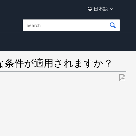
日本語
な条件が適用されますか？
PDF
と
し
て
保
存