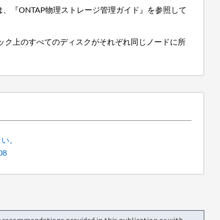
、『ONTAP物理ストレージ管理ガイド』を参照して
ック上のすべてのディスクがそれぞれ同じノードに所
さい。
08
or recommendations provided in this publication or with