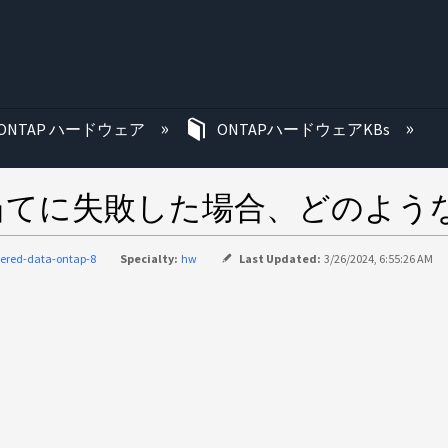
む
ONTAP ハードウェア
ONTAPハードウェアKBs
当てに失敗した場合、どのよう
tered-data-ontap-8
Specialty:
hw
Last Updated:
3/26/2024, 6:55:26 AM