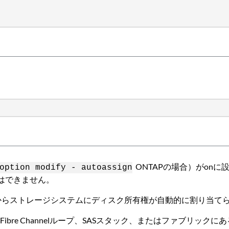
ONTAPの場合）がonに
option modify - autoassign
はできません。
Pからストレージシステムにディスク所有権が自動的に割り当て
re Channelループ、SASスタック、またはファブリックに