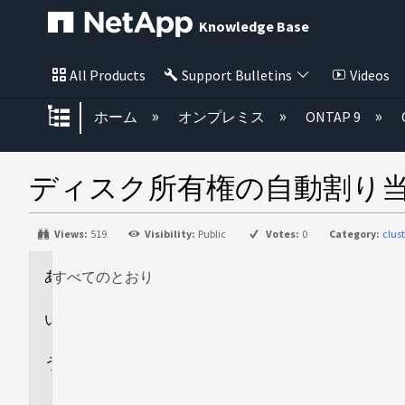
Knowledge Base
All Products
Support Bulletins
Videos
グローバル階層を展開/折りたた
ホーム
オンプレミス
ONTAP 9
ディスク所有権の自動割り
Views:
519
Visibility:
Public
Votes:
0
Category:
clus
すべてのとおり
環
境
回
答
追
加
情