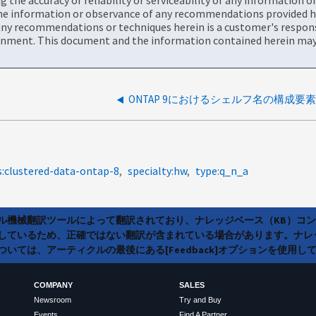
the information or observance of any recommendations provided he
ny recommendations or techniques herein is a customer's responsi
onment. This document and the information contained herein may 
ONTAP 9におけるシェルフ名の構成要
s:clustered-data-ontap-8
specialty:hw
type:q_n_a
ラル機械翻訳ツールによって翻訳されており、ナレッジベース（KB）コ
しているため、正確ではない翻訳が含まれている場合があります。ナレ
いては、アーティクルの最後にある[Feedback]オプションを使用し
COMPANY
SALES
Newsroom
Try and Buy
Events
Find A Partner