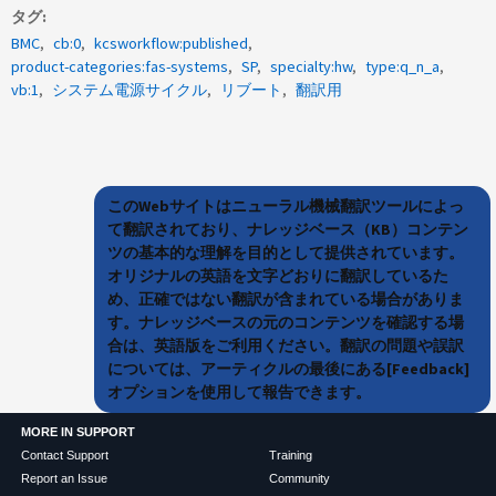
タグ
BMC
cb:0
kcsworkflow:published
product-categories:fas-systems
SP
specialty:hw
type:q_n_a
vb:1
システム電源サイクル
リブート
翻訳用
このWebサイトはニューラル機械翻訳ツールによっ
て翻訳されており、ナレッジベース（KB）コンテン
ツの基本的な理解を目的として提供されています。
オリジナルの英語を文字どおりに翻訳しているた
め、正確ではない翻訳が含まれている場合がありま
す。ナレッジベースの元のコンテンツを確認する場
合は、英語版をご利用ください。翻訳の問題や誤訳
については、アーティクルの最後にある[Feedback]
オプションを使用して報告できます。
MORE IN SUPPORT
Contact Support
Training
Report an Issue
Community