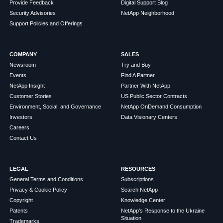
Provide Feedback
Digital Support Blog
Security Advisories
NetApp Neighborhood
Support Policies and Offerings
COMPANY
SALES
Newsroom
Try and Buy
Events
Find A Partner
NetApp Insight
Partner With NetApp
Customer Stories
US Public Sector Contracts
Environment, Social, and Governance
NetApp OnDemand Consumption
Investors
Data Visionary Centers
Careers
Contact Us
LEGAL
RESOURCES
General Terms and Conditions
Subscriptions
Privacy & Cookie Policy
Search NetApp
Copyright
Knowledge Center
Patents
NetApp's Response to the Ukraine
Situation
Trademarks