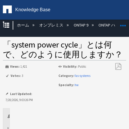
Knowledge Base
グローバル階層を展開/折りたたむ
ホーム
オンプレミス
ONTAP 9
ONTAP ハード
「system power cycle」とは何
で、どのように使用しますか？
Views:
1,421
Visibility:
Public
PDF
Votes:
3
Category:
fas-systems
と
Specialty:
hw
し
て
Last Updated:
保
7/28/2026, 9:03:26 PM
存
環
境
回