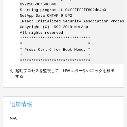
0x2220530/586840
Starting program at 0xffffffff802dc4b0
NetApp Data ONTAP 9.5P2
IPsec: Initialized Security Association Process
Copyright (C) 1992-2019 NetApp.
All rights reserved.
*******************************
* *
* Press Ctrl-C for Boot Menu. *
* *
*******************************
起動プロセスを監視して、HW エラーやパニックを検出
する
追加情報
N/A