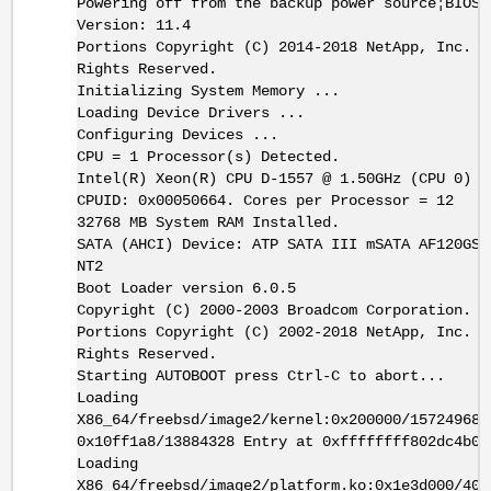
Powering off from the backup power source¦BIOS
Version: 11.4
Portions Copyright (C) 2014-2018 NetApp, Inc. A
Rights Reserved.
Initializing System Memory ...
Loading Device Drivers ...
Configuring Devices ...
CPU = 1 Processor(s) Detected.
Intel(R) Xeon(R) CPU D-1557 @ 1.50GHz (CPU 0)
CPUID: 0x00050664. Cores per Processor = 12
32768 MB System RAM Installed.
SATA (AHCI) Device: ATP SATA III mSATA AF120GSM
NT2
Boot Loader version 6.0.5
Copyright (C) 2000-2003 Broadcom Corporation.
Portions Copyright (C) 2002-2018 NetApp, Inc. A
Rights Reserved.
Starting AUTOBOOT press Ctrl-C to abort...
Loading
X86_64/freebsd/image2/kernel:0x200000/15724968
0x10ff1a8/13884328 Entry at 0xffffffff802dc4b0
Loading
X86_64/freebsd/image2/platform.ko:0x1e3d000/407