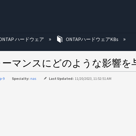
む
ONTAP ハードウェア
ONTAPハードウェアKBs
ォーマンスにどのような影響を
p-9
Specialty:
nas
Last Updated:
11/20/2023, 11:52:51 AM