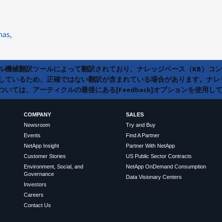
nas
ラル機械翻訳ツールによって翻訳されており、ナレッジベース（KB）コ
しているため、正確ではない翻訳が含まれている場合があります。ナレ
いては、アーティクルの最後にある[Feedback]オプションを使用し
COMPANY
SALES
Newsroom
Try and Buy
Events
Find A Partner
NetApp Insight
Partner With NetApp
Customer Stories
US Public Sector Contracts
Environment, Social, and
NetApp OnDemand Consumption
Governance
Data Visionary Centers
Investors
Careers
Contact Us