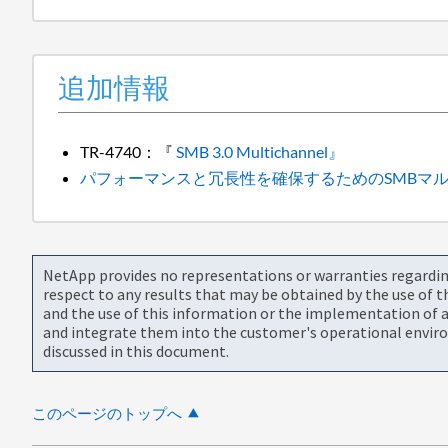
追加情報
TR-4740：『
SMB 3.0 Multichannel』
パフォーマンスと冗長性を確保するためのSMBマ
NetApp provides no representations or warranties regarding 
respect to any results that may be obtained by the use of 
and the use of this information or the implementation of a
and integrate them into the customer's operational envir
discussed in this document.
このページのトップへ