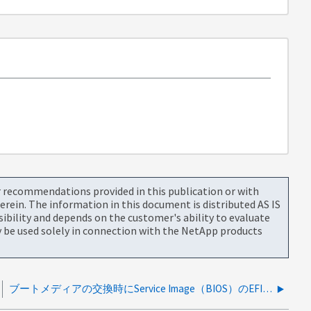
or recommendations provided in this publication or with
rein. The information in this document is distributed AS IS
bility and depends on the customer's ability to evaluate
be used solely in connection with the NetApp products
ブートメディアの交換時にService Image（BIOS）のEFIフォルダが必要なプラットフォームはどれですか？