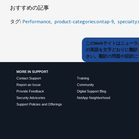
おすすめの記事
タグ
Performance
product-categories:ontap-9
specialty:
このWebサイトはニュー
の英語を文字どおりに翻訳
さい。翻訳の問題や誤訳につ
MORE IN SUPPORT
Contact Support
Training
Report an Issue
Community
Provide Feedback
Digital Support Blog
Security Advisories
NetApp Neighborhood
Support Policies and Offerings