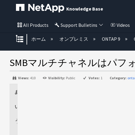
Knowledge Base
All Products
Support Bulletins
Videos
グローバル階層を展開/折りたた
ホーム
オンプレミス
ONTAP 9
SMBマルチチャネルはパフ
Views:
410
Visibility:
Public
Votes:
1
Category:
onta
環
境
回
答
追
加
情