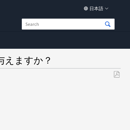
日本語
与えますか？
PDF
と
し
て
保
存