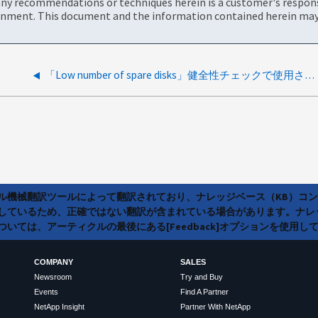
ny recommendations or techniques herein is a customer's responsi
onment. This document and the information contained herein may 
「Low number of spare disks」健全性チェックで使用されるホット スペア ディスクの基準は何ですか?
ラル機械翻訳ツールによって翻訳されており、ナレッジベース（KB）コ
しているため、正確ではない翻訳が含まれている場合があります。ナレ
いては、アーティクルの最後にある[Feedback]オプションを使用し
COMPANY
SALES
Newsroom
Try and Buy
Events
Find A Partner
NetApp Insight
Partner With NetApp