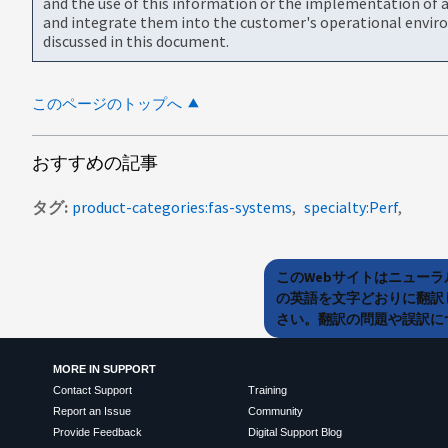
and the use of this information or the implementation of a
and integrate them into the customer's operational envir
discussed in this document.
このページのトップへ
おすすめの記事
タグ
product-categories:fas-systems
specialty:Perf
このWebサイトはニュー
の英語を文字どおりに翻訳
さい。翻訳の問題や誤訳につ
MORE IN SUPPORT
Contact Support
Training
Report an Issue
Community
Provide Feedback
Digital Support Blog