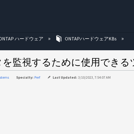
む
ONTAP ハードウェア
ONTAPハードウェアKBs
タを監視するために使用できる
ystems
Specialty:
Perf
Last Updated:
3/10/2023, 7:54:07 AM