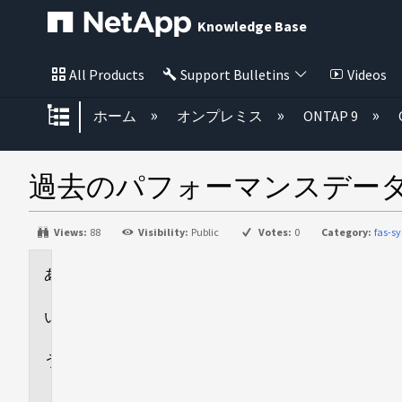
Knowledge Base
All Products
Support Bulletins
Videos
グローバル階層を展開/折りたた
ホーム
オンプレミス
ONTAP 9
過去のパフォーマンスデー
Views:
88
Visibility:
Public
Votes:
0
Category:
fas-s
環
境
回
答
追
加
情