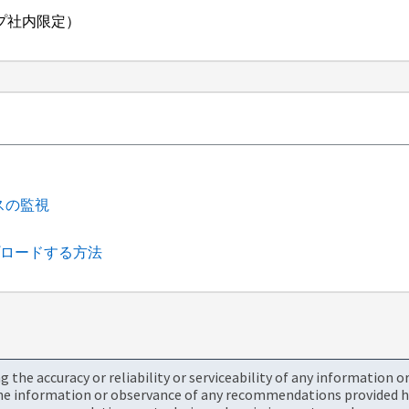
アップ社内限定）
ンスの監視
プロードする方法
the accuracy or reliability or serviceability of any information 
the information or observance of any recommendations provided he