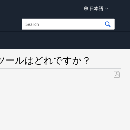
日本語
ツールはどれですか？
PDF
と
し
て
保
存