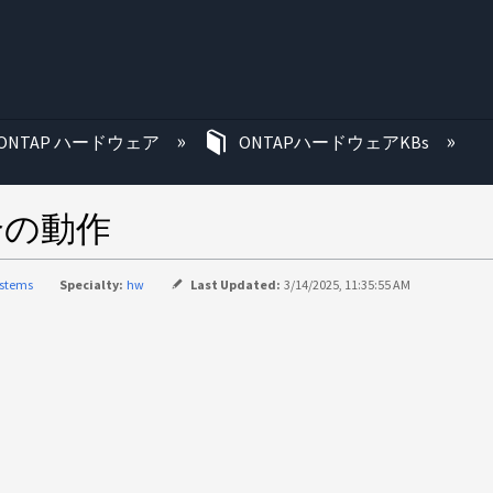
む
ONTAP ハードウェア
ONTAPハードウェアKBs
合の動作
ystems
Specialty:
hw
Last Updated:
3/14/2025, 11:35:55 AM