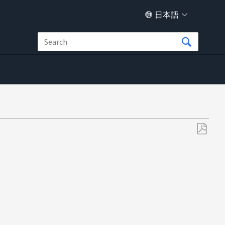
日本語
PDF
と
し
て
保
存