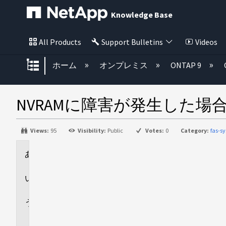
Knowledge Base
All Products
Support Bulletins
Videos
グローバル階層を展開/折りたた
ホーム
オンプレミス
ONTAP 9
NVRAMに障害が発生した場
Views:
95
Visibility:
Public
Votes:
0
Category:
fas-s
環
境
回
答
追
加
情