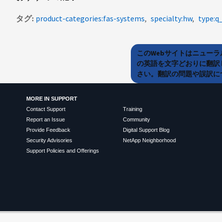
タグ
product-categories:fas-systems
specialty:hw
type:q
このWebサイトはニュー
の英語を文字どおりに翻訳
さい。翻訳の問題や誤訳につ
MORE IN SUPPORT
Contact Support
Training
Report an Issue
Community
Provide Feedback
Digital Support Blog
Security Advisories
NetApp Neighborhood
Support Policies and Offerings