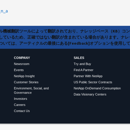
_n_a
ラル機械翻訳ツールによって翻訳されており、ナレッジベース（KB）コ
しているため、正確ではない翻訳が含まれている場合があります。ナレ
いては、アーティクルの最後にある[Feedback]オプションを使用し
COMPANY
SALES
Newsroom
Try and Buy
Events
Find A Partner
NetApp Insight
Partner With NetApp
Customer Stories
US Public Sector Contracts
Environment, Social, and
NetApp OnDemand Consumption
Governance
Data Visionary Centers
Investors
Careers
Contact Us