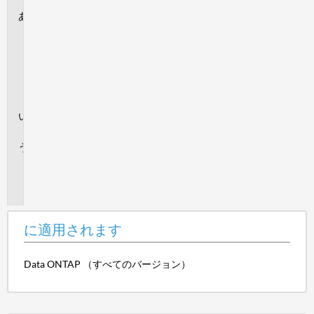
に
適
用
さ
れ
ま
す
回
答
追
加
情
報
に適用されます
Data ONTAP （すべてのバージョン）