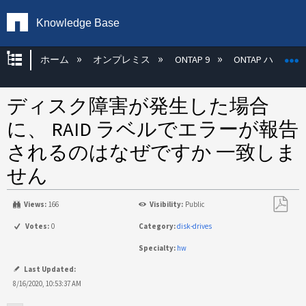
Knowledge Base
グローバル階層を展開/折りたたむ
ホーム
オンプレミス
ONTAP 9
ONTAP ハード
ディスク障害が発生した場合
に、 RAID ラベルでエラーが報告
されるのはなぜですか 一致しま
せん
Views:
166
Visibility:
Public
PDF
Votes:
0
Category:
disk-drives
と
Specialty:
hw
し
て
Last Updated:
保
8/16/2020, 10:53:37 AM
存