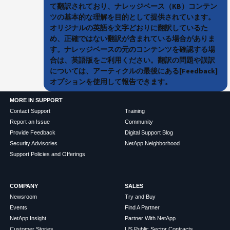
て翻訳されており、ナレッジベース（KB）コンテン
ツの基本的な理解を目的として提供されています。
オリジナルの英語を文字どおりに翻訳しているた
め、正確ではない翻訳が含まれている場合がありま
す。ナレッジベースの元のコンテンツを確認する場
合は、英語版をご利用ください。翻訳の問題や誤訳
については、アーティクルの最後にある[Feedback]
オプションを使用して報告できます。
MORE IN SUPPORT
Contact Support
Training
Report an Issue
Community
Provide Feedback
Digital Support Blog
Security Advisories
NetApp Neighborhood
Support Policies and Offerings
COMPANY
SALES
Newsroom
Try and Buy
Events
Find A Partner
NetApp Insight
Partner With NetApp
Customer Stories
US Public Sector Contracts