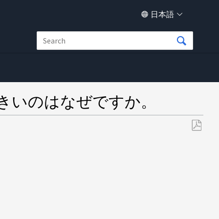
日本語
zeよりも大きいのはなぜですか。
PDF
と
し
て
保
存