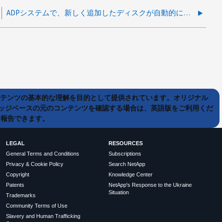
ADPシステムで、新しく追加したディスクが自動的にパーティション分割されないのはなぜですか？
ンテンツの基本的な理解を目的として提供されています。オリジナル
ッジベースの元のコンテンツを確認する場合は、英語版をご利用くだ
て報告できます。
LEGAL
RESOURCES
General Terms and Conditions
Subscriptions
Privacy & Cookie Policy
Search NetApp
Copyright
Knowledge Center
Patents
NetApp's Response to the Ukraine
Situation
Trademarks
Community Terms of Use
Slavery and Human Trafficking