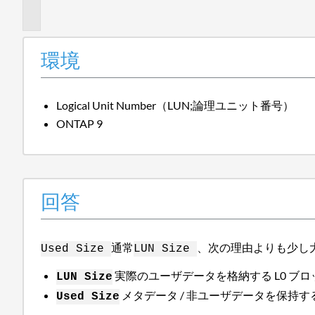
報
環境
Logical Unit Number（LUN;論理ユニット番号）
ONTAP 9
回答
通常
、次の理由よりも少し
Used Size
LUN Size
実際のユーザデータを格納する L0 ブ
LUN Size
メタデータ / 非ユーザデータを保持す
Used Size