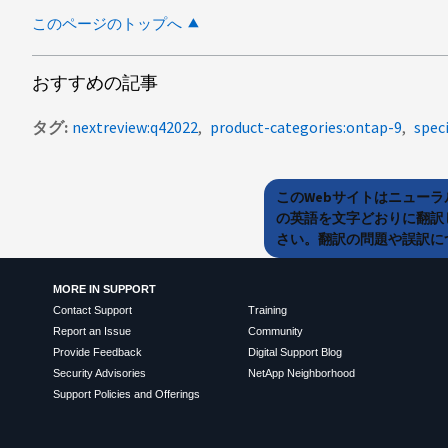
このページのトップへ
おすすめの記事
タグ
nextreview:q42022
product-categories:ontap-9
spec
このWebサイトはニュー
の英語を文字どおりに翻訳
さい。翻訳の問題や誤訳につ
MORE IN SUPPORT
Contact Support
Training
Report an Issue
Community
Provide Feedback
Digital Support Blog
Security Advisories
NetApp Neighborhood
Support Policies and Offerings