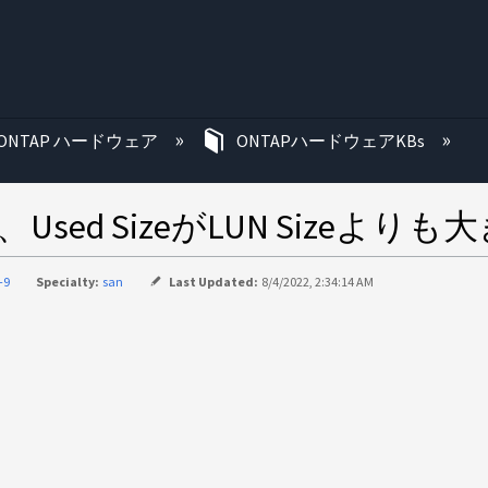
む
ONTAP ハードウェア
ONTAPハードウェアKBs
指定して、Used SizeがLUN Si
-9
Specialty:
san
Last Updated:
8/4/2022, 2:34:14 AM