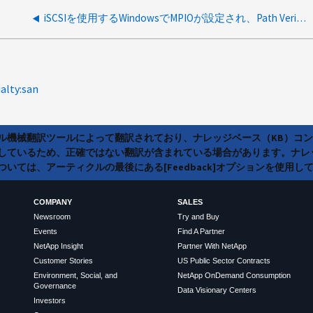
iSCSIを使用するWindowsでMPIOが設定され、Path Verify Enabled（PVE；パス検証が有効）が0に設定されている理由
ialty:san
ラル機械翻訳ツールによって翻訳されており、ナレッジベース（KB）コ
しているため、正確ではない翻訳が含まれている場合があります。ナレ
いては、アーティクルの最後にある[Feedback]オプションを使用し
COMPANY
SALES
Newsroom
Try and Buy
Events
Find A Partner
NetApp Insight
Partner With NetApp
Customer Stories
US Public Sector Contracts
Environment, Social, and
NetApp OnDemand Consumption
Governance
Data Visionary Centers
Investors