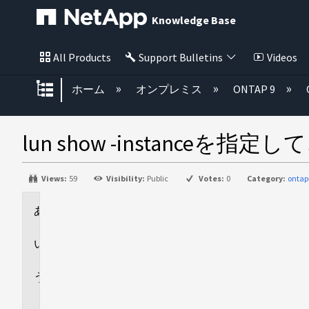
Knowledge Base
All Products
Support Bulletins
Videos
グローバル階層を展開/折りたた
ホーム
オンプレミス
ONTAP 9
lun show -instanceを
Views:
59
Visibility:
Public
Votes:
0
Category:
ontap
環
境
回
答
追
加
情