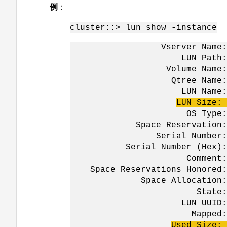
例
：
cluster::> lun show -instance
Vserver Name: s
LUN Path: /vol/v
Volume Name: v
Qtree Name: 
LUN Name: lu
LUN
Size:
OS Type: li
Space Reservation: e
Serial Number: 801m
Serial Number (Hex): 383
Comment:
Space Reservations Honored:
Space Allocation: di
State: onl
LUN UUID: 39597210-b
Mapped: unma
Used Size: 