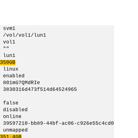
vm1
ol1/lun1
ol1
""
n1
350GB
nux
nabled
G?QMdRIe
0316d473f514d64524965
 false
sabled
ine
b89-44bf-ac06-c926e55c4cd0
pped
351.4GB