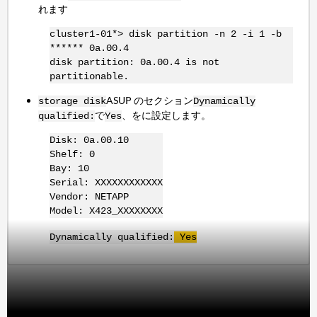
れます
cluster1-01*> disk partition -n 2 -i 1 -b
****** 0a.00.4
disk partition: 0a.00.4 is not
partitionable.
ASUP のセクション
storage disk
Dynamically
で
、をに設定します。
qualified:
Yes
Disk: 0a.00.10
Shelf: 0
Bay: 10
Serial: XXXXXXXXXXXX
Vendor: NETAPP
Model: X423_XXXXXXXX
Dynamically qualified:
Yes