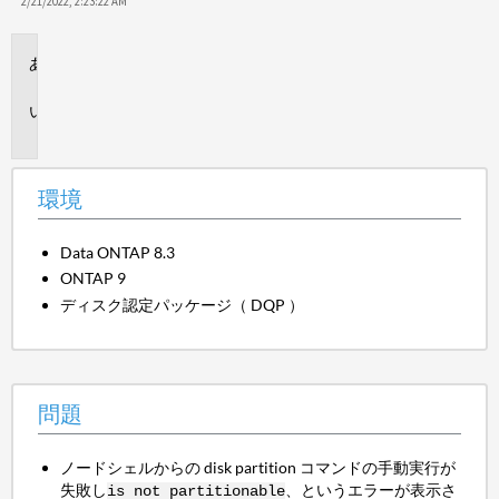
保
2/21/2022, 2:23:22 AM
存
環
境
問
題
環境
Data ONTAP 8.3
ONTAP 9
ディスク認定パッケージ（ DQP ）
問題
ノードシェルからの disk partition コマンドの手動実行が
失敗し
、というエラーが表示さ
is not partitionable