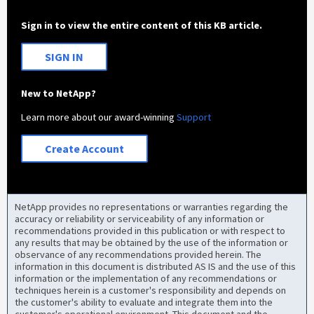
Sign in to view the entire content of this KB article.
SIGN IN
New to NetApp?
Learn more about our award-winning
Support
Create Account
NetApp provides no representations or warranties regarding the
accuracy or reliability or serviceability of any information or
recommendations provided in this publication or with respect to
any results that may be obtained by the use of the information or
observance of any recommendations provided herein. The
information in this document is distributed AS IS and the use of this
information or the implementation of any recommendations or
techniques herein is a customer's responsibility and depends on
the customer's ability to evaluate and integrate them into the