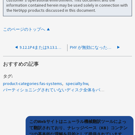
customer's operational environment. This document and the
information contained herein may be used solely in connection with
the NetApp products discussed in this document.
このページのトップへ
9.12.1P4または9.13.1でディスク交換後にONTAPでディスク名が正しく表示されない
PHY が無効になったため、ディスクの冗長性に失敗しました
おすすめの記事
タグ
product-categories:fas-systems
specialty:hw
パーティショニングされていないディスク全体をパーティショニングする
このWebサイトはニューラル機械翻訳ツールによっ
て翻訳されており、ナレッジベース（KB）コンテン
ツの基本的な理解を目的として提供されています。