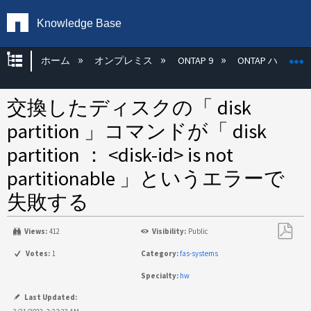
Knowledge Base
グローバル階層を展開/折りたたむ
ホーム
オンプレミス
ONTAP 9
ONTAP ハード
交換したディスクの「 disk
partition 」コマンドが「 disk
partition ： <disk-id> is not
partitionable 」というエラーで
失敗する
Views:
412
Visibility:
Public
PDF
Votes:
1
Category:
fas-systems
と
Specialty:
hw
し
て
Last Updated: