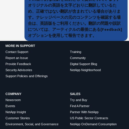
オリジナルの英語を文字どおりに翻訳しているた
め、正確ではない翻訳が含まれている場合がありま
す。ナレッジベースの元のコンテンツを確認する場
合は、英語版をご利用ください。翻訳の問題や誤訳
については、アーティクルの最後にある[Feedback]
オプションを使用して報告できます。
MORE IN SUPPORT
Contact Support
Training
Report an Issue
Community
Provide Feedback
Digital Support Blog
Security Advisories
NetApp Neighborhood
Support Policies and Offerings
COMPANY
SALES
Newsroom
Try and Buy
Events
Find A Partner
NetApp Insight
Partner With NetApp
Customer Stories
US Public Sector Contracts
Environment, Social, and Governance
NetApp OnDemand Consumption