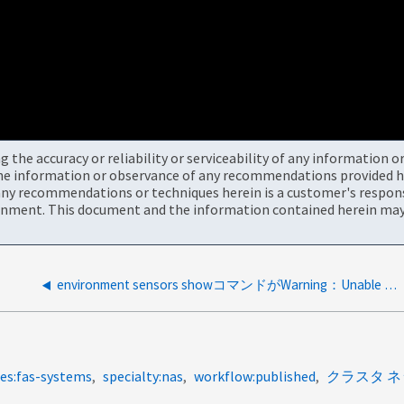
the accuracy or reliability or serviceability of any information 
the information or observance of any recommendations provided he
ny recommendations or techniques herein is a customer's responsi
onment. This document and the information contained herein may 
environment sensors showコマンドがWarning：Unable to list entries on node.を返します
es:fas-systems
specialty:nas
workflow:published
クラスタ 