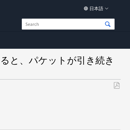
日本語
ing を実行すると、パケットが引き続き
PDF
と
し
て
保
存