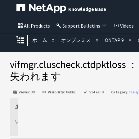
Knowledge Base
All Products
Support Bulletins
Videos
グローバル階層を展開/折りたた
ホーム
オンプレミス
ONTAP 9
vifmgr.cluscheck.ctd
失われます
Views:
39
Visibility:
Public
Votes:
0
Category:
fas-s
環
境
問
題