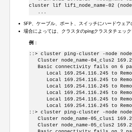
cluster lif lif1_node_name-02 (node
...
SFP、ケーブル、ポート、スイッチにハードウェ
場合によっては、クラスタのpingクラスタチェッ
例
：
::> cluster ping-cluster -node node
Cluster node_name-04_clus2 169.2
Basic connectivity fails on 6 pa
Local 169.254.116.245 to Remot
Local 169.254.116.245 to Remot
Local 169.254.116.245 to Remot
Local 169.254.116.245 to Remot
Local 169.254.116.245 to Remot
Local 169.254.116.245 to Remot
::> cluster ping-cluster -node node
Cluster node_name-05_clus1 169.2
Cluster node_name-05_clus2 169.2
Basic connectivity fails on 2 pa