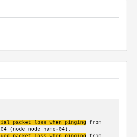
tial packet loss when pinging
from
-04 (node node_name-04).
nued packet loss when pinging
from