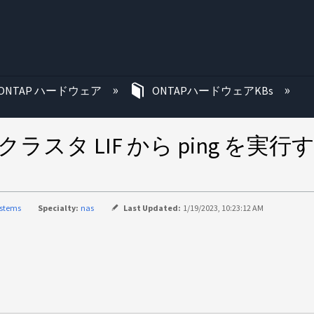
む
ONTAP ハードウェア
ONTAPハードウェアKBs
pktloss ：クラスタ LIF から p
ystems
Specialty:
nas
Last Updated:
1/19/2023, 10:23:12 AM