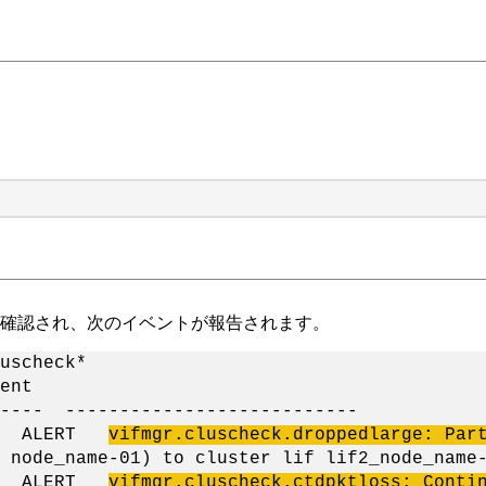
が確認され、次のイベントが報告されます。
uscheck*
nt
--- ---------------------------
-01 ALERT
vifmgr.cluscheck.droppedlarge: Par
 node_name-01) to cluster lif lif2_node_name
-02 ALERT
vifmgr.cluscheck.ctdpktloss: Conti