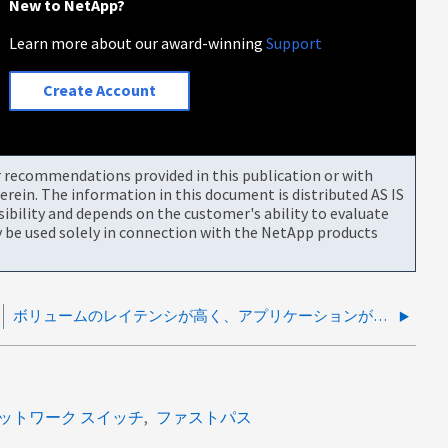
New to NetApp?
Learn more about our award-winning
Support
Create Account
or recommendations provided in this publication or with
rein. The information in this document is distributed AS IS
bility and depends on the customer's ability to evaluate
be used solely in connection with the NetApp products
ボリュームのレイテンシが高く、アプリケーションが停止しています
ネットワーク スイッチ
ファストパス