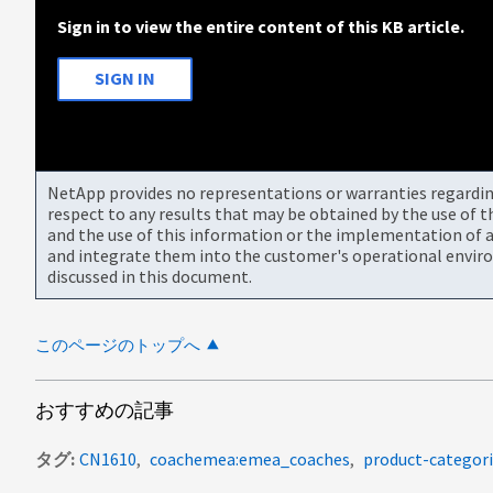
Sign in to view the entire content of this KB article.
SIGN IN
NetApp provides no representations or warranties regarding 
respect to any results that may be obtained by the use of 
and the use of this information or the implementation of a
and integrate them into the customer's operational envir
discussed in this document.
このページのトップへ
おすすめの記事
タグ
CN1610
coachemea:emea_coaches
product-categori