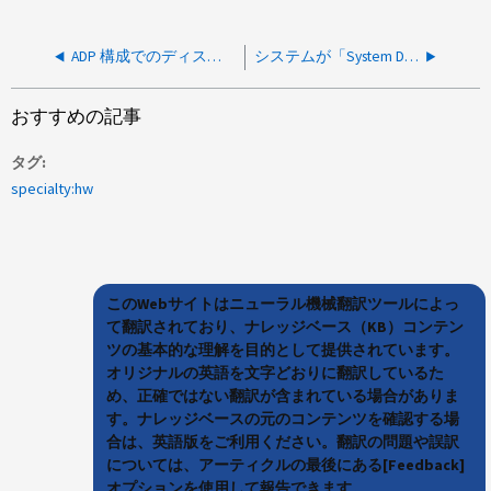
ADP 構成でのディスク交換後に「 sysconfig -r 」で交換したディスクが表示されません
システムが「System DIMM configuration is not supported」というエラーで起動に失敗します。
おすすめの記事
タグ
specialty:hw
このWebサイトはニューラル機械翻訳ツールによっ
て翻訳されており、ナレッジベース（KB）コンテン
ツの基本的な理解を目的として提供されています。
オリジナルの英語を文字どおりに翻訳しているた
め、正確ではない翻訳が含まれている場合がありま
す。ナレッジベースの元のコンテンツを確認する場
合は、英語版をご利用ください。翻訳の問題や誤訳
については、アーティクルの最後にある[Feedback]
オプションを使用して報告できます。