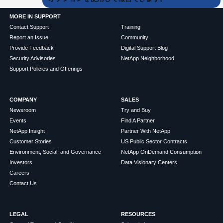
MORE IN SUPPORT
Contact Support
Training
Report an Issue
Community
Provide Feedback
Digital Support Blog
Security Advisories
NetApp Neighborhood
Support Policies and Offerings
COMPANY
SALES
Newsroom
Try and Buy
Events
Find A Partner
NetApp Insight
Partner With NetApp
Customer Stories
US Public Sector Contracts
Environment, Social, and Governance
NetApp OnDemand Consumption
Investors
Data Visionary Centers
Careers
Contact Us
LEGAL
RESOURCES