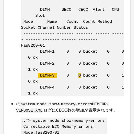
DIMM UECC CECC Alert CPU
Slot
Node Name Count Count Method
Socket Channel Number Status
------------- ------- ------- ------ -----
- ------ ------- ------ --------
Fas8200-01
DIMM-1 0 0 bucket 0 0
0 ok
DIMM-2 0 0 bucket 0 0
1 ok
DIMM-3
0
0
bucket 0 1
0 ok
DIMM-4 0 0 bucket 0 1
1 ok
の
system node show-memory-errors
MEMERR-
ログにCECC数の増加が表示されます。
VERBOSE.XML
::*> system node show-memory-errors
Correctable ECC Memory Errors:
Node:fas8200-01