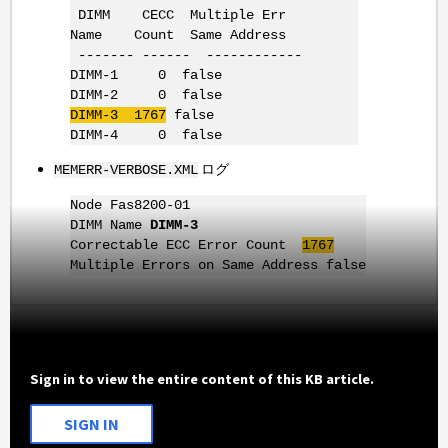
DIMM CECC Multiple Err
Name Count Same Address
------- ------ ------------
DIMM-1 0 false
DIMM-2 0 false
DIMM-3
1767
false
DIMM-4 0 false
ログ
MEMERR-VERBOSE.XML
Node Fas8200-01
DIMM Name
DIMM-3
Correctable ECC Error Count
1767
Multiple Errors on Same Address false
Sign in to view the entire content of this KB article.
SIGN IN