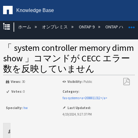
Knowledge Base
グローバル階層を展開/折りたたむ
ホーム
オンプレミス
ONTAP 9
ONTAP ハード
「 system controller memory dimm
show 」コマンドが CECC エラー
数を反映していません
Views:
30
Visibility:
Public
PDF
Votes:
0
Category:
と
fas-systems<a>2008811312</a>
し
Specialty:
hw
Last Updated:
て
4/19/2024, 9:27:37 PM
保
存
環
境