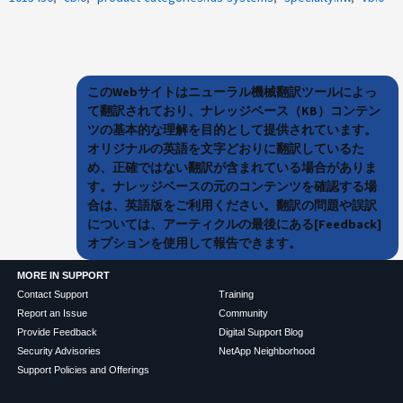
このWebサイトはニューラル機械翻訳ツールによっ
て翻訳されており、ナレッジベース（KB）コンテン
ツの基本的な理解を目的として提供されています。
オリジナルの英語を文字どおりに翻訳しているた
め、正確ではない翻訳が含まれている場合がありま
す。ナレッジベースの元のコンテンツを確認する場
合は、英語版をご利用ください。翻訳の問題や誤訳
については、アーティクルの最後にある[Feedback]
オプションを使用して報告できます。
MORE IN SUPPORT
Contact Support
Training
Report an Issue
Community
Provide Feedback
Digital Support Blog
Security Advisories
NetApp Neighborhood
Support Policies and Offerings