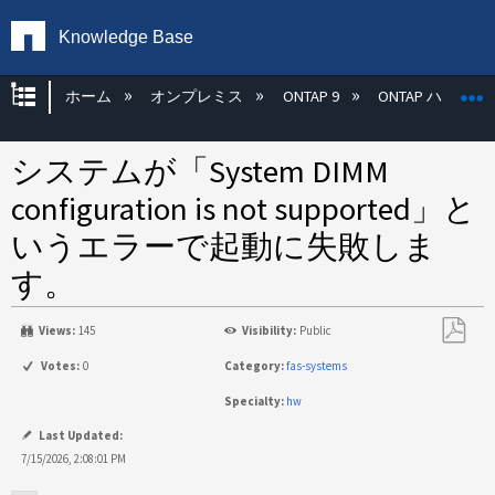
Knowledge Base
グローバル階層を展開/折りたたむ
ホーム
オンプレミス
ONTAP 9
ONTAP ハード
システムが「System DIMM
configuration is not supported」と
いうエラーで起動に失敗しま
す。
Views:
145
Visibility:
Public
PDF
Votes:
0
Category:
fas-systems
と
Specialty:
hw
し
て
Last Updated:
保
7/15/2026, 2:08:01 PM
存