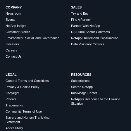
COMPANY
SALES
Newsroom
Try and Buy
Events
Find A Partner
NetApp Insight
Partner With NetApp
Customer Stories
US Public Sector Contracts
Environment, Social, and Governance
NetApp OnDemand Consumption
Investors
Data Visionary Centers
Careers
Contact Us
LEGAL
RESOURCES
General Terms and Conditions
Subscriptions
Privacy & Cookie Policy
Search NetApp
Copyright
Knowledge Center
Patents
NetApp's Response to the Ukraine
Situation
Trademarks
Community Terms of Use
Slavery and Human Trafficking
Statement
Accessibility