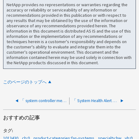
NetApp provides no representations or warranties regarding the
accuracy or reliability or serviceability of any information or
recommendations provided in this publication or with respect to
any results that may be obtained by the use of the information or
observance of any recommendations provided herein. The
information in this document is distributed AS IS and the use of this
information or the implementation of any recommendations or
techniques herein is a customer's responsibility and depends on
the customer's ability to evaluate and integrate them into the
customer's operational environment. This document and the
information contained herein may be used solely in connection with
the NetApp products discussed in this document.
このページのトップへ
「 system controller memory dimm show 」コマンドが CECC エラー数を反映していません
「 System Health Alert Show 」は、ノードのサービスプロセッサにネットワーク接続がないことを示しています
おすすめの記事
タグ
1013430
cb:0
product-categories:fas-systems
specialty:hw
vb:0