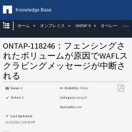
Knowledge Base
グローバル階層を展開/折りたたむ
ホーム
オンプレミス
ONTAP 9
オペレーティン
ONTAP-118246：フェンシングさ
れたボリュームが原因でWAFLス
クラビングメッセージが中断さ
れる
Views:
6
Visibility:
Public
PDF
Votes:
0
Category:
ontap-9
と
Specialty:
core
し
て
Last Updated:
保
12/10/2024, 5:04:59 PM
存