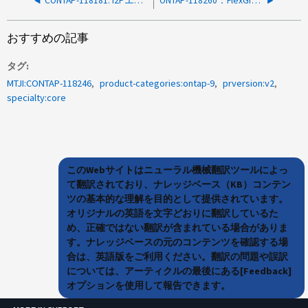
CONTAP-118181: I2PエラーのためSnapMirror SYNC転送に失敗しました
ONTAP-118260：FlexGroup vol moveを実行すると、FlexVolグループボリュームの暗号化タイプが「mixed」になる
おすすめの記事
タグ
MTJI:CONTAP-118246
product-categories:ontap-9
prversion:v2
specialty:core
このWebサイトはニューラル機械翻訳ツールによっ
て翻訳されており、ナレッジベース（KB）コンテン
ツの基本的な理解を目的として提供されています。
オリジナルの英語を文字どおりに翻訳しているた
め、正確ではない翻訳が含まれている場合がありま
す。ナレッジベースの元のコンテンツを確認する場
合は、英語版をご利用ください。翻訳の問題や誤訳
については、アーティクルの最後にある[Feedback]
オプションを使用して報告できます。