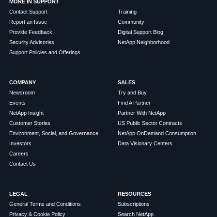
MORE IN SUPPORT
Contact Support
Training
Report an Issue
Community
Provide Feedback
Digital Support Blog
Security Advisories
NetApp Neighborhood
Support Policies and Offerings
COMPANY
SALES
Newsroom
Try and Buy
Events
Find A Partner
NetApp Insight
Partner With NetApp
Customer Stories
US Public Sector Contracts
Environment, Social, and Governance
NetApp OnDemand Consumption
Investors
Data Visionary Centers
Careers
Contact Us
LEGAL
RESOURCES
General Terms and Conditions
Subscriptions
Privacy & Cookie Policy
Search NetApp