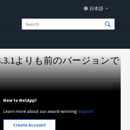
日本語
Pが8.3.1よりも前のバージョンで
PDF
と
New to NetApp?
し
Learn more about our award-winning
Support
て
保
存
Create Account