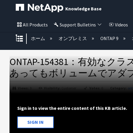
Knowledge Base
All Products
Support Bulletins
Videos
グローバル階層を展開/折りたた
ホーム
オンプレミス
ONTAP 9
ONTAP-154381：有効なク
あってもボリュームでアダ
Views:
9
Visibility:
Customer
Votes:
0
Category:
ont
ヘ
ッ
Sign in to view the entire content of this KB article.
ダ
ー
な
SIGN IN
し