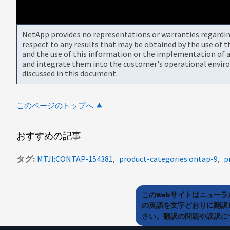
NetApp provides no representations or warranties regarding 
respect to any results that may be obtained by the use of 
and the use of this information or the implementation of a
and integrate them into the customer's operational envir
discussed in this document.
このページのトップへ
おすすめの記事
タグ
MTJI:CONTAP-154381
product-categories:ontap-9
p
このWebサイトはニュー
の英語を文字どおりに翻訳
さい。翻訳の問題や誤訳につ