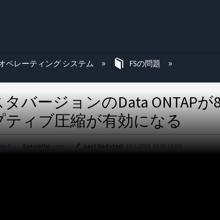
む
オペレーティング システム
FSの問題
ラスタバージョンのData ONTA
プティブ圧縮が有効になる
ap-9
Specialty:
core
Last Updated:
10/1/2024, 10:05:59 AM