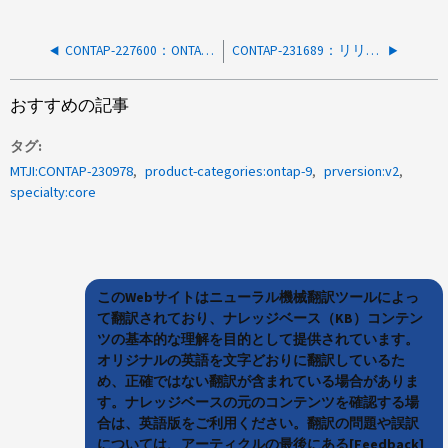
CONTAP-227600：ONTAPクラスタノードが予期せずリブートする
CONTAP-231689：リリース9.14.1P4（C）のSKプロセスsendhome_hang_detectorでSENDHOME_DOING_COMMITを実行中にWAFLでギブバックまたはARLがハングする
おすすめの記事
タグ
MTJI:CONTAP-230978
product-categories:ontap-9
prversion:v2
specialty:core
このWebサイトはニューラル機械翻訳ツールによっ
て翻訳されており、ナレッジベース（KB）コンテン
ツの基本的な理解を目的として提供されています。
オリジナルの英語を文字どおりに翻訳しているた
め、正確ではない翻訳が含まれている場合がありま
す。ナレッジベースの元のコンテンツを確認する場
合は、英語版をご利用ください。翻訳の問題や誤訳
については、アーティクルの最後にある[Feedback]