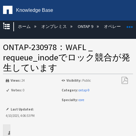
Knowledge Base
グローバル階層を展開/折りたたむ
ホーム
オンプレミス
ONTAP 9
オペレーティン
ONTAP-230978：WAFL _
requeue_inodeでロック競合が発
生しています
Views:
24
Visibility:
Public
PDF
Votes:
0
Category:
ontap-9
と
Specialty:
core
し
て
Last Updated:
保
4/10/2025, 4:06:53 PM
存
問