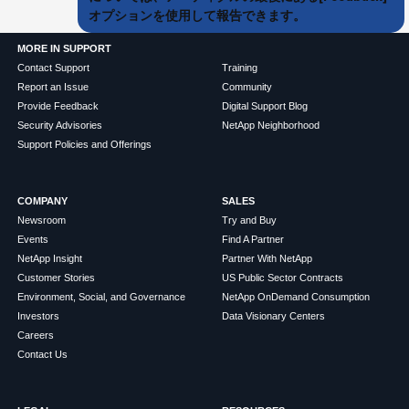
オプションを使用して報告できます。
MORE IN SUPPORT
Contact Support
Training
Report an Issue
Community
Provide Feedback
Digital Support Blog
Security Advisories
NetApp Neighborhood
Support Policies and Offerings
COMPANY
SALES
Newsroom
Try and Buy
Events
Find A Partner
NetApp Insight
Partner With NetApp
Customer Stories
US Public Sector Contracts
Environment, Social, and Governance
NetApp OnDemand Consumption
Investors
Data Visionary Centers
Careers
Contact Us