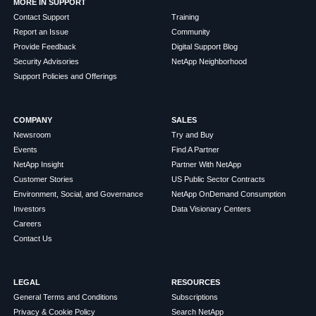
MORE IN SUPPORT
Contact Support
Training
Report an Issue
Community
Provide Feedback
Digital Support Blog
Security Advisories
NetApp Neighborhood
Support Policies and Offerings
COMPANY
SALES
Newsroom
Try and Buy
Events
Find A Partner
NetApp Insight
Partner With NetApp
Customer Stories
US Public Sector Contracts
Environment, Social, and Governance
NetApp OnDemand Consumption
Investors
Data Visionary Centers
Careers
Contact Us
LEGAL
RESOURCES
General Terms and Conditions
Subscriptions
Privacy & Cookie Policy
Search NetApp