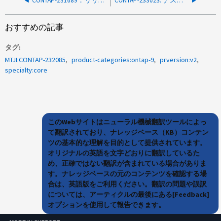
CONTAP-231689：リリース9.14.1P4（C）のSKプロセスsendhome_hang_detectorでSENDHOME_DOING_COMMITを実行中にWAFLでギブバックまたはARLがハングする
CONTAP-233023: デスウィズルスキャンのドレインを待機したため、ARLまたはGivebackがハングする
おすすめの記事
タグ
MTJI:CONTAP-232085
product-categories:ontap-9
prversion:v2
specialty:core
このWebサイトはニューラル機械翻訳ツールによっ
て翻訳されており、ナレッジベース（KB）コンテン
ツの基本的な理解を目的として提供されています。
オリジナルの英語を文字どおりに翻訳しているた
め、正確ではない翻訳が含まれている場合がありま
す。ナレッジベースの元のコンテンツを確認する場
合は、英語版をご利用ください。翻訳の問題や誤訳
については、アーティクルの最後にある[Feedback]
オプションを使用して報告できます。