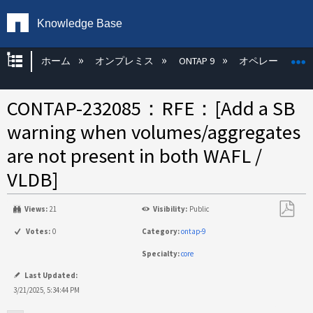
Knowledge Base
グローバル階層を展開/折りたたむ
ホーム
オンプレミス
ONTAP 9
オペレーティン
CONTAP-232085：RFE：[Add a SB
warning when volumes/aggregates
are not present in both WAFL /
VLDB]
Views:
21
Visibility:
Public
PDF
Votes:
0
Category:
ontap-9
と
Specialty:
core
し
て
Last Updated:
保
3/21/2025, 5:34:44 PM
存