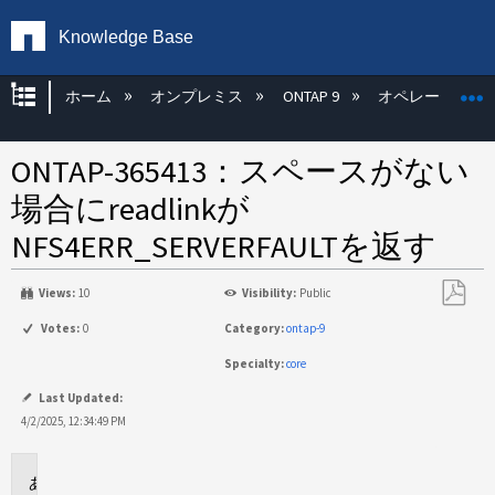
Knowledge Base
グローバル階層を展開/折りたたむ
ホーム
オンプレミス
ONTAP 9
オペレーティン
ONTAP-365413：スペースがない
場合にreadlinkが
NFS4ERR_SERVERFAULTを返す
Views:
10
Visibility:
Public
PDF
Votes:
0
Category:
ontap-9
と
Specialty:
core
し
て
Last Updated:
保
4/2/2025, 12:34:49 PM
存
問