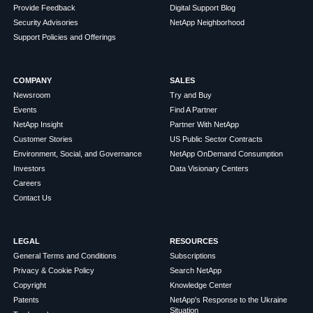
Provide Feedback
Digital Support Blog
Security Advisories
NetApp Neighborhood
Support Policies and Offerings
COMPANY
SALES
Newsroom
Try and Buy
Events
Find A Partner
NetApp Insight
Partner With NetApp
Customer Stories
US Public Sector Contracts
Environment, Social, and Governance
NetApp OnDemand Consumption
Investors
Data Visionary Centers
Careers
Contact Us
LEGAL
RESOURCES
General Terms and Conditions
Subscriptions
Privacy & Cookie Policy
Search NetApp
Copyright
Knowledge Center
Patents
NetApp's Response to the Ukraine
Situation