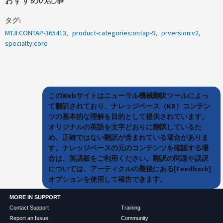
おすすめの記事
タグ
MTJI:CONTAP-365413
product-categories:ontap-9
prversion:v2
specialty:core
このWebサイトはニューラル機械翻訳ツールによっ
て翻訳されており、ナレッジベース（KB）コンテン
ツの基本的な理解を目的として提供されています。
オリジナルの英語を文字どおりに翻訳しているた
め、正確ではない翻訳が含まれている場合がありま
す。ナレッジベースの元のコンテンツを確認する場
合は、英語版をご利用ください。翻訳の問題や誤訳
については、アーティクルの最後にある[Feedback]
オプションを使用して報告できます。
MORE IN SUPPORT
Contact Support
Training
Report an Issue
Community