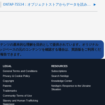
ONTAP-75534：オブジェクトストアからデータを読み出すときにFabricPoolの読み取りパフォーマンスが低下する
ンテンツの基本的な理解を目的として提供されています。オリジナル
ッジベースの元のコンテンツを確認する場合は、英語版をご利用くだ
て報告できます。
LEGAL
RESOURCES
General Terms and Conditions
Subscriptions
Privacy & Cookie Policy
Search NetApp
Copyright
Knowledge Center
Patents
NetApp's Response to the Ukraine
Situation
Trademarks
Community Terms of Use
Slavery and Human Trafficking
Statement