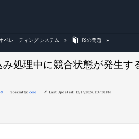
む
オペレーティング システム
FSの問題
定の書き込み処理中に競合状態が発
-9
Specialty:
core
Last Updated:
12/17/2024, 1:37:01 PM