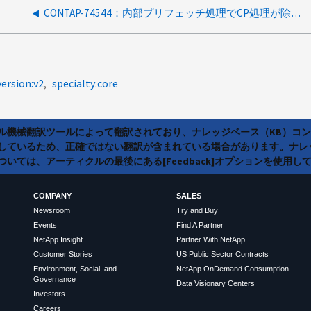
CONTAP-74544：内部プリフェッチ処理でCP処理が除外され、書き込みが遅延することがある
version:v2
specialty:core
ラル機械翻訳ツールによって翻訳されており、ナレッジベース（KB）コ
しているため、正確ではない翻訳が含まれている場合があります。ナレ
いては、アーティクルの最後にある[Feedback]オプションを使用し
COMPANY
SALES
Newsroom
Try and Buy
Events
Find A Partner
NetApp Insight
Partner With NetApp
Customer Stories
US Public Sector Contracts
Environment, Social, and
NetApp OnDemand Consumption
Governance
Data Visionary Centers
Investors
Careers