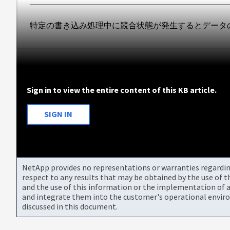
特定の書き込み処理中に競合状態が発生するとデータ
Sign in to view the entire content of this KB article.
SIGN IN
NetApp provides no representations or warranties regarding 
respect to any results that may be obtained by the use of 
and the use of this information or the implementation of a
and integrate them into the customer's operational envir
discussed in this document.