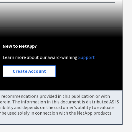
New to NetApp?
Learn more about our award-winning
Support
Create Account
or recommendations provided in this publication or with
rein. The information in this document is distributed AS IS
bility and depends on the customer's ability to evaluate
be used solely in connection with the NetApp products