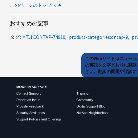
このページのトップへ
おすすめの記事
タグ
MTJI:CONTAP-74910
product-categories:ontap-9
pr
このWebサイトはニュー
の英語を文字どおりに翻訳
さい。翻訳の問題や誤訳につ
MORE IN SUPPORT
Contact Support
Training
Report an Issue
Community
Provide Feedback
Digital Support Blog
Security Advisories
NetApp Neighborhood
Support Policies and Offerings