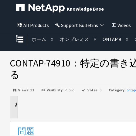
Knowledge Base
All Products
Support Bulletins
Videos
グローバル階層を展開/折りたた
ホーム
オンプレミス
ONTAP 9
CONTAP-74910：特
る
Views:
23
Visibility:
Public
Votes:
0
Category:
ontap
問
題
問題