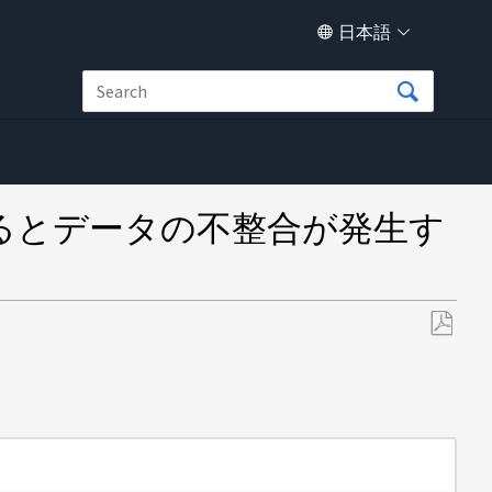
日本語
生するとデータの不整合が発生す
PDF
と
し
て
保
存