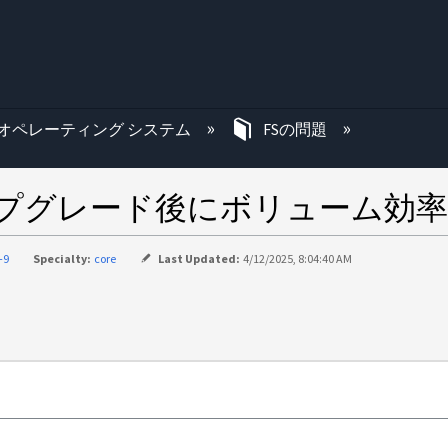
む
オペレーティング システム
FSの問題
APのアップグレード後にボリュー
-9
Specialty:
core
Last Updated:
4/12/2025, 8:04:40 AM