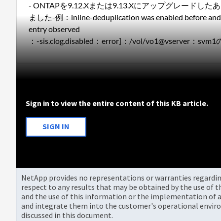
- ONTAPを9.12.Xまたは9.13.Xにアップグレ
ました-例：inline-deduplication was enabled before and 
entry observed
：-sis.clog.disabled：error]：/vol/vo1
Sign in to view the entire content of this KB article.
SIGN IN
NetApp provides no representations or warranties regarding 
respect to any results that may be obtained by the use of 
and the use of this information or the implementation of a
and integrate them into the customer's operational envir
discussed in this document.