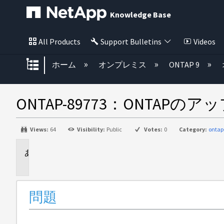
Knowledge Base
All Products
Support Bulletins
Videos
グローバル階層を展開/折りたた
ホーム
オンプレミス
ONTAP 9
ONTAP-89773：ONT
Views:
64
Visibility:
Public
Votes:
0
Category:
ontap
問
題
問題