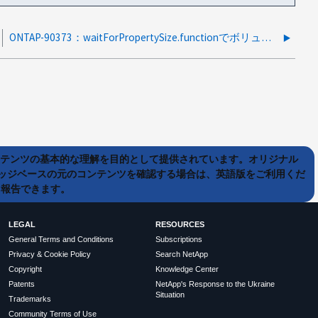
ONTAP-90373：waitForPropertySize.functionでボリュームサイズの更新中にFlexGroupクローンジョブが失敗しました。
ンテンツの基本的な理解を目的として提供されています。オリジナル
ッジベースの元のコンテンツを確認する場合は、英語版をご利用くだ
て報告できます。
LEGAL
RESOURCES
General Terms and Conditions
Subscriptions
Privacy & Cookie Policy
Search NetApp
Copyright
Knowledge Center
Patents
NetApp's Response to the Ukraine
Situation
Trademarks
Community Terms of Use