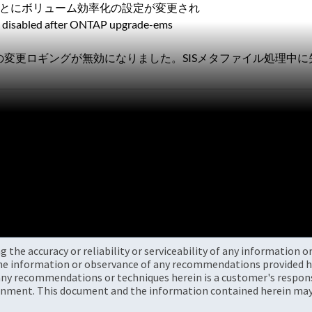
ードしたあとにボリューム効率化の設定が変更され
disabled after ONTAP upgrade-ems
@vserver：svm1の変更ロギングが無効になりました。SISメタファイル処
the accuracy or reliability or serviceability of any information 
the information or observance of any recommendations provided he
ny recommendations or techniques herein is a customer's responsi
onment. This document and the information contained herein may 