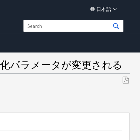
日本語
ム効率化パラメータが変更される
PDF
と
し
て
保
存