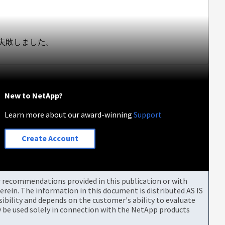
理中に失敗しました。
New to NetApp?
Learn more about our award-winning
Support
Create Account
or recommendations provided in this publication or with
rein. The information in this document is distributed AS IS
bility and depends on the customer's ability to evaluate
be used solely in connection with the NetApp products