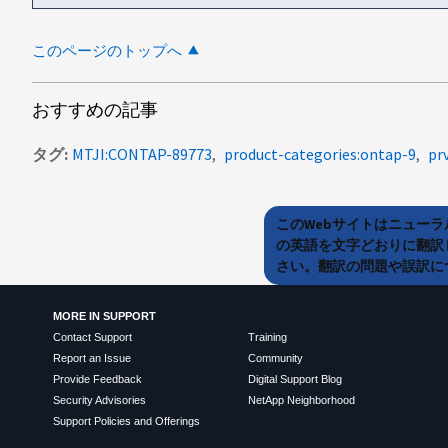
このページのトップへ
おすすめの記事
タグ
MTJI:CONTAP-89773
product-categories:ontap-9
pr
このWebサイトはニュー
の英語を文字どおりに翻訳
さい。翻訳の問題や誤訳につ
MORE IN SUPPORT
Contact Support
Training
Report an Issue
Community
Provide Feedback
Digital Support Blog
Security Advisories
NetApp Neighborhood
Support Policies and Offerings