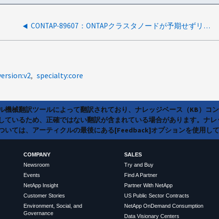
CONTAP-89607：ONTAPクラスタノードが予期せずリブートする
version:v2
specialty:core
ラル機械翻訳ツールによって翻訳されており、ナレッジベース（KB）コ
しているため、正確ではない翻訳が含まれている場合があります。ナレ
いては、アーティクルの最後にある[Feedback]オプションを使用し
COMPANY
SALES
Newsroom
Try and Buy
Events
Find A Partner
NetApp Insight
Partner With NetApp
Customer Stories
US Public Sector Contracts
Environment, Social, and
NetApp OnDemand Consumption
Governance
Data Visionary Centers