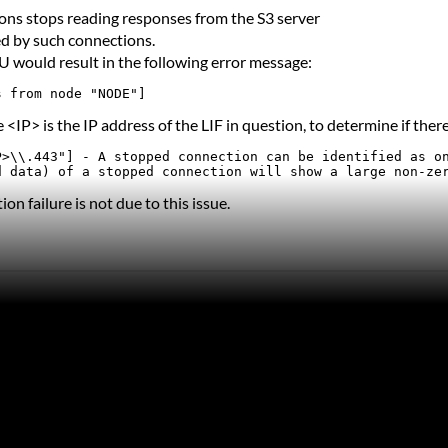
ons stops reading responses from the S3 server
sed by such connections.
 would result in the following error message:
s from node "NODE"]
P> is the IP address of the LIF in question, to determine if ther
>\\.443"] - A stopped connection can be identified as on
d data) of a stopped connection will show a large non-ze
on failure is not due to this issue.