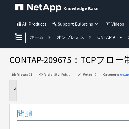
Knowledge Base
All Products
Support Bulletins
Videos
グローバル階層を展開/折りたた
ホーム
オンプレミス
ONTAP 9
CONTAP-209675：TC
Views:
11
Visibility:
Public
Votes:
0
Category:
ontap
問
題
問題