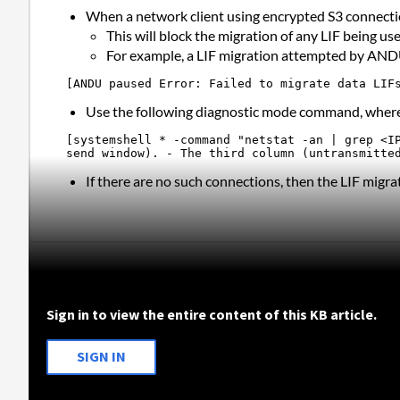
When a network client using encrypted S3 connecti
This will block the migration of any LIF being u
For example, a LIF migration attempted by ANDU
[ANDU paused Error: Failed to migrate data LIF
Use the following diagnostic mode command, where <I
[systemshell * -command "netstat -an | grep <IP
send window). - The third column (untransmitte
If there are no such connections, then the LIF migrati
Sign in to view the entire content of this KB article.
SIGN IN