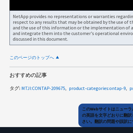
NetApp provides no representations or warranties regarding 
respect to any results that may be obtained by the use of 
and the use of this information or the implementation of a
and integrate them into the customer's operational envir
discussed in this document.
このページのトップへ
おすすめの記事
タグ
MTJI:CONTAP-209675
product-categories:ontap-9
p
このWebサイトはニュー
の英語を文字どおりに翻訳
さい。翻訳の問題や誤訳につ