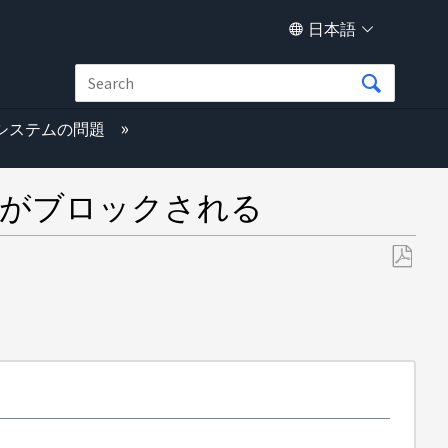
日本語
グシステムの問題
の移行がブロックされる
PDF
と
し
て
保
存