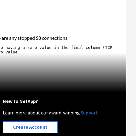
e are any stopped S3 connections:
e having a zero value in the final column (TCP 
ro value.
New to NetApp?
Learn more about our award-winning
Support
Create Account