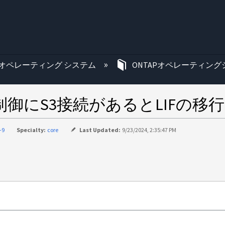
む
オペレーティング システム
ONTAPオペレーティン
Pフロー制御にS3接続があるとLIF
-9
Specialty:
core
Last Updated:
9/23/2024, 2:35:47 PM