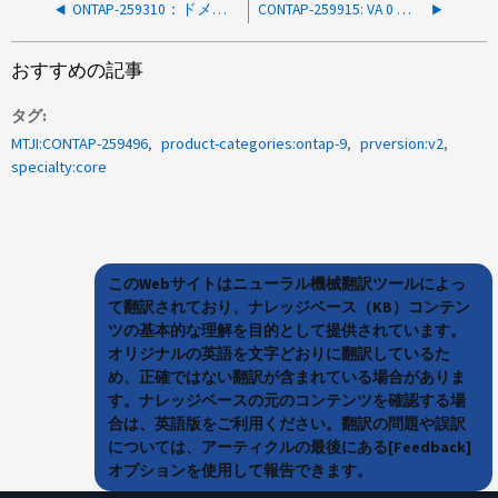
ONTAP-259310：ドメインサフィックスを持つユーザをサポートするためのONTAPの要求
CONTAP-259915: VA 0 コード 0 cs:rip 0x20:0xffffffff88e2b8ac のSKプロセス xor_cp_thread_0で保護違反が発生
おすすめの記事
タグ
MTJI:CONTAP-259496
product-categories:ontap-9
prversion:v2
specialty:core
このWebサイトはニューラル機械翻訳ツールによっ
て翻訳されており、ナレッジベース（KB）コンテン
ツの基本的な理解を目的として提供されています。
オリジナルの英語を文字どおりに翻訳しているた
め、正確ではない翻訳が含まれている場合がありま
す。ナレッジベースの元のコンテンツを確認する場
合は、英語版をご利用ください。翻訳の問題や誤訳
については、アーティクルの最後にある[Feedback]
オプションを使用して報告できます。