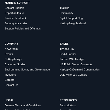
MORE IN SUPPORT
Contact Support
Training
Report an Issue
Community
Provide Feedback
Digital Support Blog
Security Advisories
NetApp Neighborhood
Support Policies and Offerings
COMPANY
SALES
Newsroom
Try and Buy
Events
Find A Partner
NetApp Insight
Partner With NetApp
Customer Stories
US Public Sector Contracts
Environment, Social, and Governance
NetApp OnDemand Consumption
Investors
Data Visionary Centers
Careers
Contact Us
LEGAL
RESOURCES
General Terms and Conditions
Subscriptions