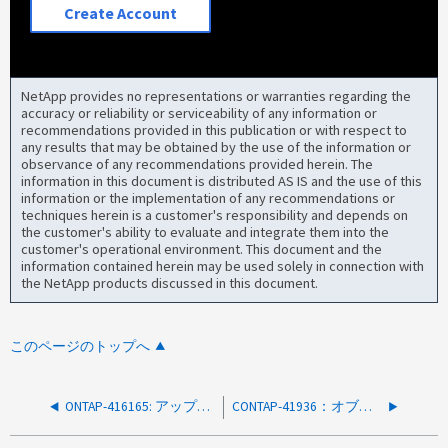
Create Account
NetApp provides no representations or warranties regarding the
accuracy or reliability or serviceability of any information or
recommendations provided in this publication or with respect to
any results that may be obtained by the use of the information or
observance of any recommendations provided herein. The
information in this document is distributed AS IS and the use of this
information or the implementation of any recommendations or
techniques herein is a customer's responsibility and depends on
the customer's ability to evaluate and integrate them into the
customer's operational environment. This document and the
information contained herein may be used solely in connection with
the NetApp products discussed in this document.
このページのトップへ
ONTAP-416165: アップグレード後にノードがAPI呼び出しに応答しない
CONTAP-41936：オブジェクト：web_cryptoメソッド：baselineの適用に失敗しました。理由：クライアント認証を有効にできませんでした。SVM vserver01には「client_ca」タイプの証明書がありません