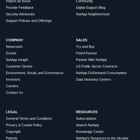
Report an Issue
Community
Provide Feedback
Digital Support Blog
Security Advisories
NetApp Neighborhood
Support Policies and Offerings
COMPANY
SALES
Newsroom
Try and Buy
Events
Find A Partner
NetApp Insight
Partner With NetApp
Customer Stories
US Public Sector Contracts
Environment, Social, and Governance
NetApp OnDemand Consumption
Investors
Data Visionary Centers
Careers
Contact Us
LEGAL
RESOURCES
General Terms and Conditions
Subscriptions
Privacy & Cookie Policy
Search NetApp
Copyright
Knowledge Center
Patents
NetApp's Response to the Ukraine