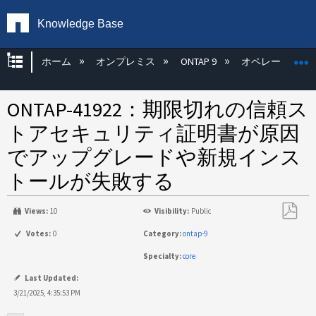
Knowledge Base
グローバル階層を展開/折りたたむ
ホーム
オンプレミス
ONTAP 9
オペレーティン
ONTAP-41922：期限切れの信頼ス
トアセキュリティ証明書が原因
でアップグレードや新規インス
トールが失敗する
Views:
10
Visibility:
Public
PDF
Votes:
0
Category:
ontap-9
と
Specialty:
core
し
て
Last Updated:
保
3/21/2025, 4:35:53 PM
存