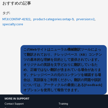
おすすめの記事
タグ
MTJI:CONTAP-41922
product-categories:ontap-9
prversion:v2
specialty:core
このWebサイトはニューラル機械翻訳ツールによっ
て翻訳されており、ナレッジベース（KB）コンテン
ツの基本的な理解を目的として提供されています。
オリジナルの英語を文字どおりに翻訳しているた
め、正確ではない翻訳が含まれている場合がありま
す。ナレッジベースの元のコンテンツを確認する場
合は、英語版をご利用ください。翻訳の問題や誤訳
については、アーティクルの最後にある[Feedback]
オプションを使用して報告できます。
MORE IN SUPPORT
Contact Support
Training