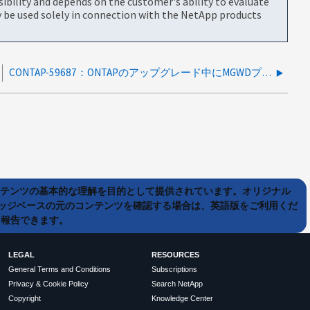
bility and depends on the customer's ability to evaluate
be used solely in connection with the NetApp products
CONTAP-59687：ONTAPのアップグレード中にMGWDプロセスが再起動する
ンテンツの基本的な理解を目的として提供されています。オリジナル
ッジベースの元のコンテンツを確認する場合は、英語版をご利用くだ
て報告できます。
LEGAL
RESOURCES
General Terms and Conditions
Subscriptions
Privacy & Cookie Policy
Search NetApp
Copyright
Knowledge Center