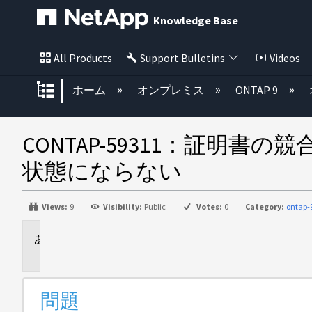
Knowledge Base
All Products
Support Bulletins
Videos
グローバル階層を展開/折りたた
ホーム
オンプレミス
ONTAP 9
CONTAP-59311：証明
状態にならない
Views:
9
Visibility:
Public
Votes:
0
Category:
ontap-
問
題
問題