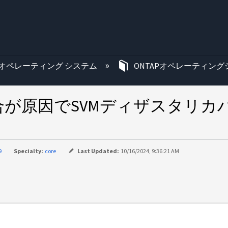
む
オペレーティング システム
ONTAPオペレーティン
書の競合が原因でSVMディザスタリ
9
Specialty:
core
Last Updated:
10/16/2024, 9:36:21 AM