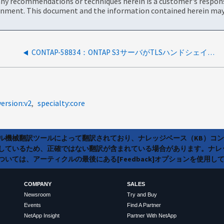
ny recommendations or techniques herein is a customer's responsi
onment. This document and the information contained herein may 
CONTAP-58834：ONTAP S3サーバがTLSハンドシェイク中にCA証明書を提供しない
version:v2
specialty:core
ラル機械翻訳ツールによって翻訳されており、ナレッジベース（KB）コ
しているため、正確ではない翻訳が含まれている場合があります。ナレ
いては、アーティクルの最後にある[Feedback]オプションを使用し
COMPANY
SALES
Newsroom
Try and Buy
Events
Find A Partner
NetApp Insight
Partner With NetApp