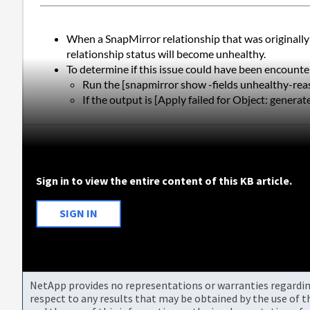
When a SnapMirror relationship that was originally c
relationship status will become unhealthy.
To determine if this issue could have been encounte
Run the [snapmirror show -fields unhealthy-re
If the output is [Apply failed for Object: genera
Sign in to view the entire content of this KB article.
SIGN IN
NetApp provides no representations or warranties regarding 
respect to any results that may be obtained by the use of 