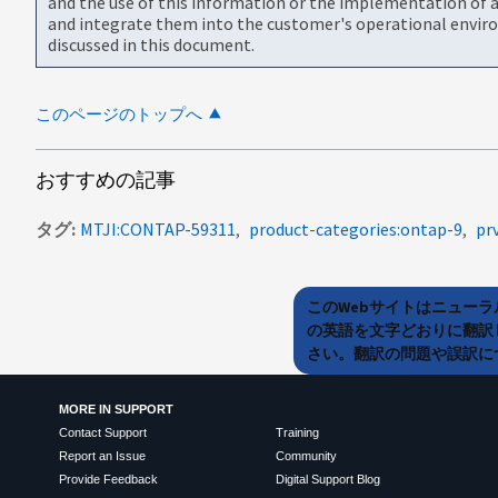
and the use of this information or the implementation of a
and integrate them into the customer's operational envir
discussed in this document.
このページのトップへ
おすすめの記事
タグ
MTJI:CONTAP-59311
product-categories:ontap-9
pr
このWebサイトはニュー
の英語を文字どおりに翻訳
さい。翻訳の問題や誤訳につ
MORE IN SUPPORT
Contact Support
Training
Report an Issue
Community
Provide Feedback
Digital Support Blog