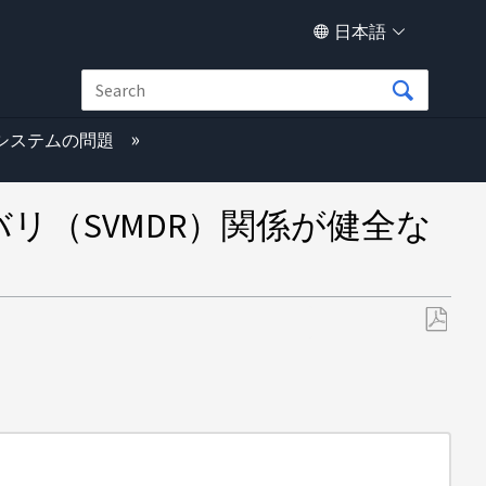
日本語
グシステムの問題
カバリ（SVMDR）関係が健全な
PDF
と
し
て
保
存