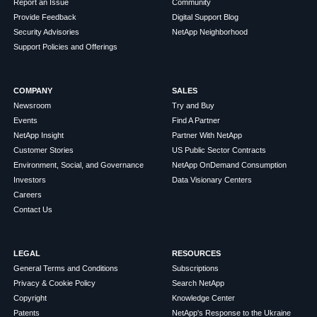
Report an Issue
Community
Provide Feedback
Digital Support Blog
Security Advisories
NetApp Neighborhood
Support Policies and Offerings
COMPANY
SALES
Newsroom
Try and Buy
Events
Find A Partner
NetApp Insight
Partner With NetApp
Customer Stories
US Public Sector Contracts
Environment, Social, and Governance
NetApp OnDemand Consumption
Investors
Data Visionary Centers
Careers
Contact Us
LEGAL
RESOURCES
General Terms and Conditions
Subscriptions
Privacy & Cookie Policy
Search NetApp
Copyright
Knowledge Center
Patents
NetApp's Response to the Ukraine