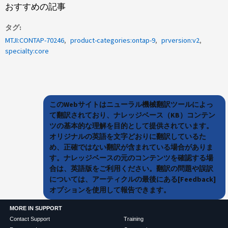
おすすめの記事
タグ
MTJI:CONTAP-70246
product-categories:ontap-9
prversion:v2
specialty:core
このWebサイトはニューラル機械翻訳ツールによっ
て翻訳されており、ナレッジベース（KB）コンテン
ツの基本的な理解を目的として提供されています。
オリジナルの英語を文字どおりに翻訳しているた
め、正確ではない翻訳が含まれている場合がありま
す。ナレッジベースの元のコンテンツを確認する場
合は、英語版をご利用ください。翻訳の問題や誤訳
については、アーティクルの最後にある[Feedback]
オプションを使用して報告できます。
MORE IN SUPPORT
Contact Support
Training