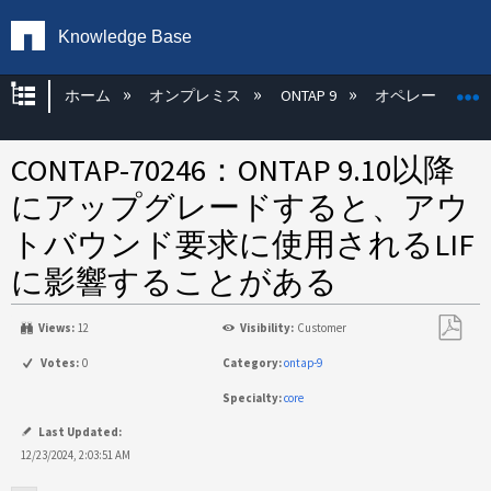
Knowledge Base
グローバル階層を展開/折りたたむ
ホーム
オンプレミス
ONTAP 9
オペレーティン
CONTAP-70246：ONTAP 9.10以降
にアップグレードすると、アウ
トバウンド要求に使用されるLIF
に影響することがある
Views:
12
Visibility:
Customer
PDF
Votes:
0
Category:
ontap-9
と
Specialty:
core
し
て
Last Updated:
保
12/23/2024, 2:03:51 AM
存