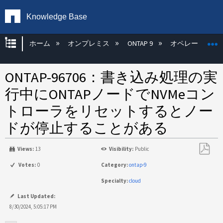
Knowledge Base
グローバル階層を展開/折りたたむ
ホーム
オンプレミス
ONTAP 9
オペレーティン
ONTAP-96706：書き込み処理の実
行中にONTAPノードでNVMeコン
トローラをリセットするとノー
ドが停止することがある
Views:
13
Visibility:
Public
PDF
Votes:
0
Category:
ontap-9
と
Specialty:
cloud
し
て
Last Updated:
保
8/30/2024, 5:05:17 PM
存