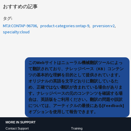
おすすめの記事
タグ
MTJI:CONTAP-96706
product-categories:ontap-9
prversion:v2
specialty:cloud
このWebサイトはニューラル機械翻訳ツールによっ
て翻訳されており、ナレッジベース（KB）コンテン
ツの基本的な理解を目的として提供されています。
オリジナルの英語を文字どおりに翻訳しているた
め、正確ではない翻訳が含まれている場合がありま
す。ナレッジベースの元のコンテンツを確認する場
合は、英語版をご利用ください。翻訳の問題や誤訳
については、アーティクルの最後にある[Feedback]
オプションを使用して報告できます。
MORE IN SUPPORT
Contact Support
Training