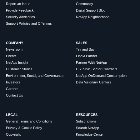
Report an Issue
Community
Provide Feedback
Digital Support Blog
Security Advisories
NetApp Neighborhood
Support Policies and Offerings
COMPANY
SALES
Newsroom
Try and Buy
Events
Find A Partner
NetApp Insight
Partner With NetApp
Customer Stories
US Public Sector Contracts
Environment, Social, and Governance
NetApp OnDemand Consumption
Investors
Data Visionary Centers
Careers
Contact Us
LEGAL
RESOURCES
General Terms and Conditions
Subscriptions
Privacy & Cookie Policy
Search NetApp
Copyright
Knowledge Center