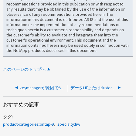
recommendations provided in this publication or with respect to
any results that may be obtained by the use of the information or
observance of any recommendations provided herein. The
information in this document is distributed AS IS and the use of this
information or the implementation of any recommendations or
techniques herein is a customer's responsibility and depends on
the customer's ability to evaluate and integrate them into the
customer's operational environment. This document and the
information contained herein may be used solely in connection with
the NetApp products discussed in this document.
このページのトップへ
keymanagerが原因でANDUの返却が拒否されましたが、keymangerが設定されていません
データLIFまたはcluster-mgmt LIFの移行に失敗したため、ANDUが一時停止しました
おすすめの記事
タグ
product-categories:ontap-9
specialty:hw