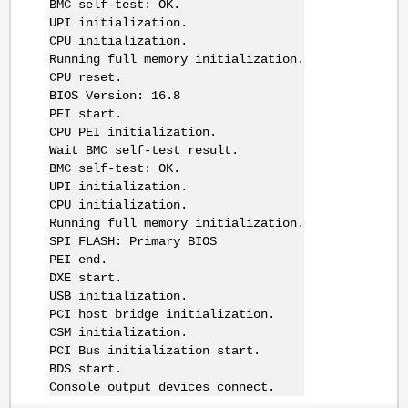
BMC self-test: OK.
UPI initialization.
CPU initialization.
Running full memory initialization.
CPU reset.
BIOS Version: 16.8
PEI start.
CPU PEI initialization.
Wait BMC self-test result.
BMC self-test: OK.
UPI initialization.
CPU initialization.
Running full memory initialization.
SPI FLASH: Primary BIOS
PEI end.
DXE start.
USB initialization.
PCI host bridge initialization.
CSM initialization.
PCI Bus initialization start.
BDS start.
Console output devices connect.