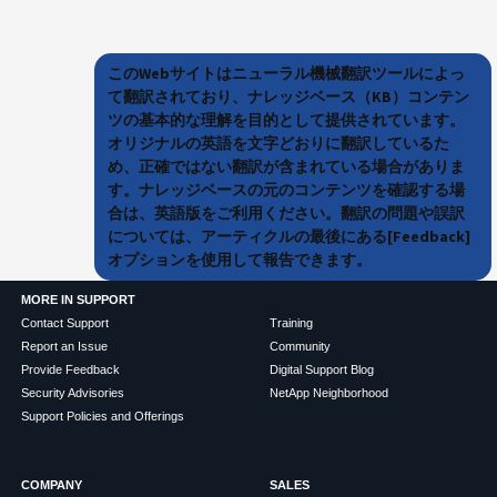
このWebサイトはニューラル機械翻訳ツールによっ
て翻訳されており、ナレッジベース（KB）コンテン
ツの基本的な理解を目的として提供されています。
オリジナルの英語を文字どおりに翻訳しているた
め、正確ではない翻訳が含まれている場合がありま
す。ナレッジベースの元のコンテンツを確認する場
合は、英語版をご利用ください。翻訳の問題や誤訳
については、アーティクルの最後にある[Feedback]
オプションを使用して報告できます。
MORE IN SUPPORT
Contact Support
Training
Report an Issue
Community
Provide Feedback
Digital Support Blog
Security Advisories
NetApp Neighborhood
Support Policies and Offerings
COMPANY
SALES