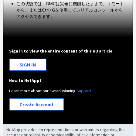
この状態では、BMCは完全に機能したままで、リモート
から、またはCtrl+Gを使用してシリアルコンソールから
アクセスできます。
Sign in to view the entire content of this KB article.
SIGN IN
New to NetApp?
Learn more about our award-winning
Support
Create Account
NetApp provides no representations or warranties regarding the
accuracy or reliability or serviceability of any information or