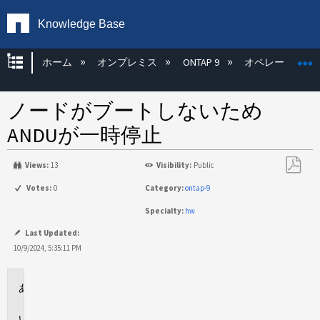
Knowledge Base
グローバル階層を展開/折りたたむ
ホーム
オンプレミス
ONTAP 9
オペレーティン
ノードがブートしないため
ANDUが一時停止
Views:
13
Visibility:
Public
PDF
Votes:
0
Category:
ontap-9
と
Specialty:
hw
し
て
Last Updated:
保
10/9/2024, 5:35:11 PM
存
環
境
問