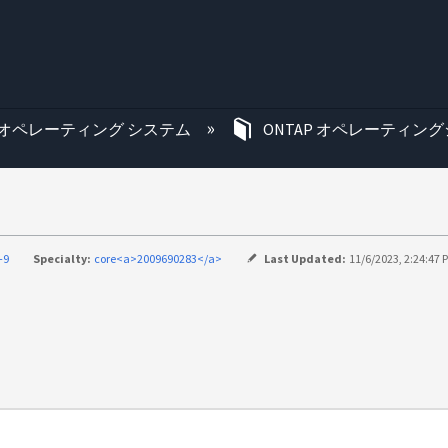
む
オペレーティング システム
ONTAP オペレーティング
-9
Specialty:
core<a>2009690283</a>
Last Updated:
11/6/2023, 2:24:47 