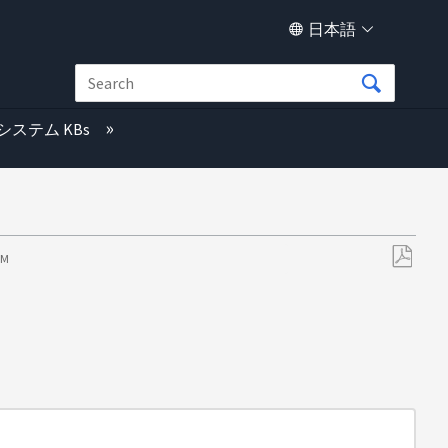
日本語
システム KBs
PM
PDF
と
し
て
保
存