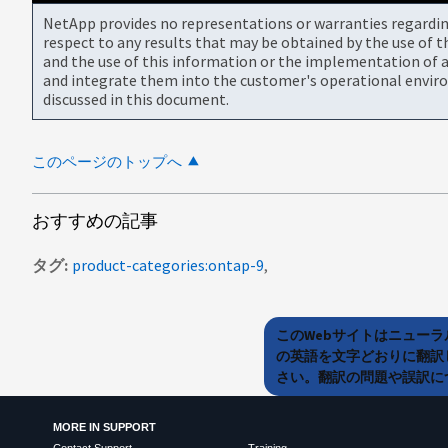
NetApp provides no representations or warranties regarding 
respect to any results that may be obtained by the use of 
and the use of this information or the implementation of a
and integrate them into the customer's operational envir
discussed in this document.
このページのトップへ
おすすめの記事
タグ
product-categories:ontap-9
このWebサイトはニュー
の英語を文字どおりに翻訳
さい。翻訳の問題や誤訳につ
MORE IN SUPPORT