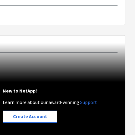
New to NetApp?
Learn more about our award-winning
Support
Create Account