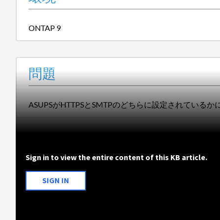
ONTAP 9
問題
ASUPSがHTTPSとSMTPのどちらに設定されている
Sign in to view the entire content of this KB article.
SIGN IN