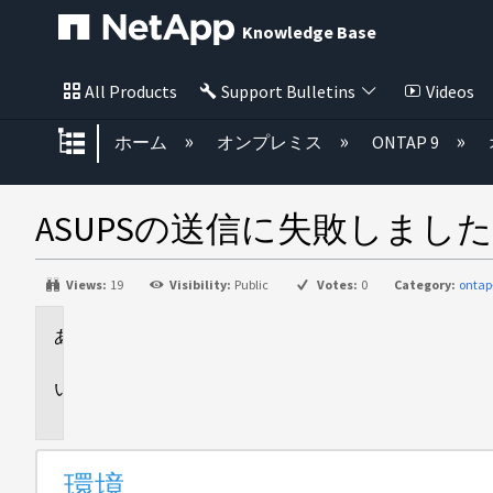
Knowledge Base
All Products
Support Bulletins
Videos
グローバル階層を展開/折りたた
ホーム
オンプレミス
ONTAP 9
ASUPSの送信に失敗しました
Views:
19
Visibility:
Public
Votes:
0
Category:
ontap
環
境
問
題
環境