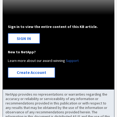
Sign in to view the entire content of this KB article.
SIGN IN
New to NetApp?
Learn more about our award-winning
Support
Create Account
NetApp provides no representations or warranties regarding the
accuracy or reliability or serviceability of any information or
recommendations provided in this publication or with respect to
any results that may be obtained by the use of the information or
observance of any recommendations provided herein. The
information in this document is distributed AS IS and the use of this