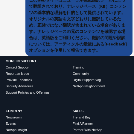
て翻訳されており、ナレッジベース（KB）コンテン
ツの基本的な理解を目的として提供されています。
オリジナルの英語を文字どおりに翻訳しているた
め、正確ではない翻訳が含まれている場合がありま
す。ナレッジベースの元のコンテンツを確認する場
合は、英語版をご利用ください。翻訳の問題や誤訳
については、アーティクルの最後にある[Feedback]
オプションを使用して報告できます。
MORE IN SUPPORT
Contact Support
Training
Report an Issue
Community
Provide Feedback
Digital Support Blog
Security Advisories
NetApp Neighborhood
Support Policies and Offerings
COMPANY
SALES
Newsroom
Try and Buy
Events
Find A Partner
NetApp Insight
Partner With NetApp