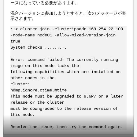
ースになっている必要があります。
混合バージョンに参加しようとすると、次のメッセージが表
示されます。
::> cluster join -clusteripaddr 169.254.22.100
-node-name node01 -allow-mixed-version-join
true
System checks .........
Error: command failed: The currently running
image on this node lacks the
following capabilities which are installed on
other nodes in the
cluster:
ndmp.ignore.ctime.mtime
This node must be upgraded to 9.6P7 or a later
release or the cluster
must be downgraded to the release version of
this node.
Resolve the issue, then try the command again.