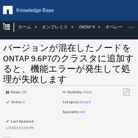
Knowledge Base
グローバル階層を展開/折りたたむ
ホーム
オンプレミス
ONTAP 9
オペレーティン
バージョンが混在したノードを
ONTAP 9.6P7のクラスタに追加す
ると、機能エラーが発生して処
理が失敗します
Views:
199
Visibility:
Public
PDF
Votes:
0
Category:
ontap-9
と
Specialty:
core
し
て
Last Updated:
保
1/3/2023, 8:23:18 PM
存