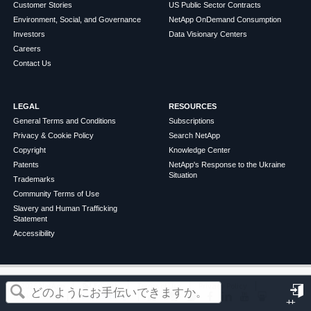
Customer Stories
US Public Sector Contracts
Environment, Social, and Governance
NetApp OnDemand Consumption
Investors
Data Visionary Centers
Careers
Contact Us
LEGAL
RESOURCES
General Terms and Conditions
Subscriptions
Privacy & Cookie Policy
Search NetApp
Copyright
Knowledge Center
Patents
NetApp's Response to the Ukraine
Situation
Trademarks
Community Terms of Use
Slavery and Human Trafficking
Statement
Accessibility
この記事は役に立ちましたか？
©
2026
NetApp
English
Terms of Use
Privacy Policy
Cookie Policy
Cookie Settings
サ
はい
いいえ