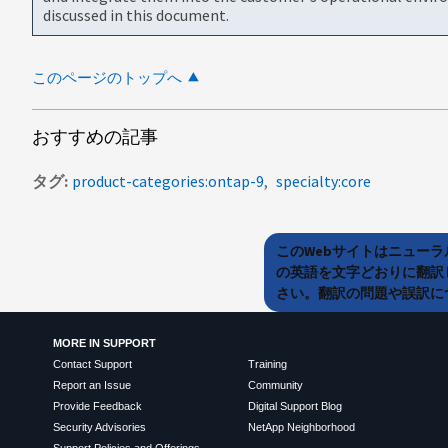
discussed in this document.
このページのトップへ
おすすめの記事
タグ
product-categories:ontap-9
specialty:core
このWebサイトはニュー
の英語を文字どおりに翻訳
さい。翻訳の問題や誤訳につ
MORE IN SUPPORT
Contact Support
Training
Report an Issue
Community
Provide Feedback
Digital Support Blog
Security Advisories
NetApp Neighborhood