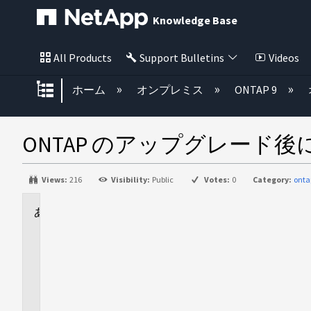
Knowledge Base
All Products
Support Bulletins
Videos
グローバル階層を展開/折りたた
ホーム
オンプレミス
ONTAP 9
ONTAP のアップグレー
Views:
216
Visibility:
Public
Votes:
0
Category:
onta
に
適
用
さ
れ
ま
す