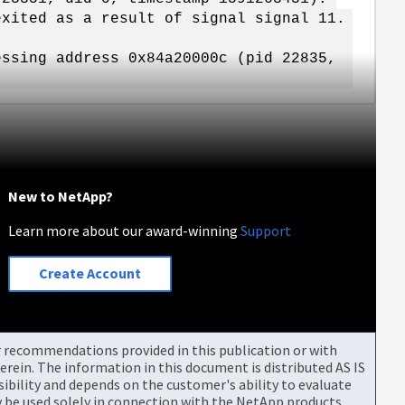
exited as a result of signal signal 11.
essing address 0x84a20000c (pid 22835,
New to NetApp?
Learn more about our award-winning
Support
Create Account
or recommendations provided in this publication or with
rein. The information in this document is distributed AS IS
bility and depends on the customer's ability to evaluate
be used solely in connection with the NetApp products