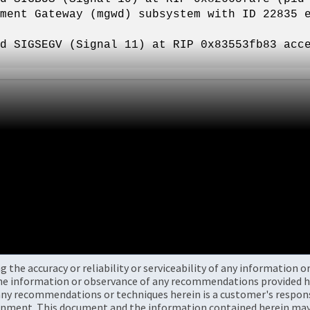
ment Gateway (mgwd) subsystem with ID 22835 
d SIGSEGV (Signal 11) at RIP 0x83553fb83 acc
the accuracy or reliability or serviceability of any information 
the information or observance of any recommendations provided he
ny recommendations or techniques herein is a customer's responsi
onment. This document and the information contained herein may 