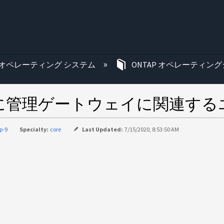
む
オペレーティング システム
ONTAP オペレーティング
ド後に管理ゲートウェイに関連す
p-9
Specialty:
core
Last Updated:
7/15/2020, 8:53:50 AM