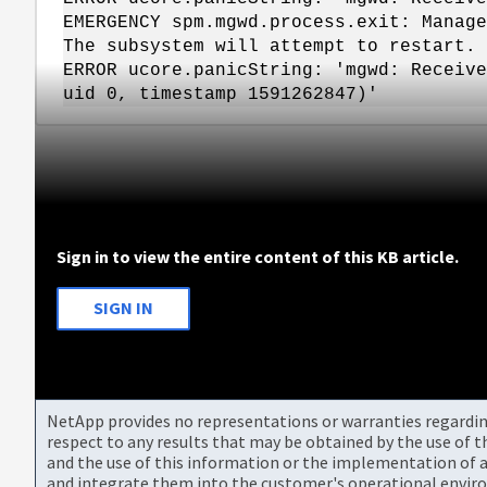
EMERGENCY spm.mgwd.process.exit: Manage
The subsystem will attempt to restart.
ERROR ucore.panicString: 'mgwd: Receive
uid 0, timestamp 1591262847)'
Sign in to view the entire content of this KB article.
SIGN IN
NetApp provides no representations or warranties regarding 
respect to any results that may be obtained by the use of 
and the use of this information or the implementation of a
and integrate them into the customer's operational envir