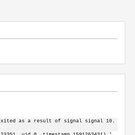
exited as a result of signal signal 10.
 23351, uid 0, timestamp 1591263431).'