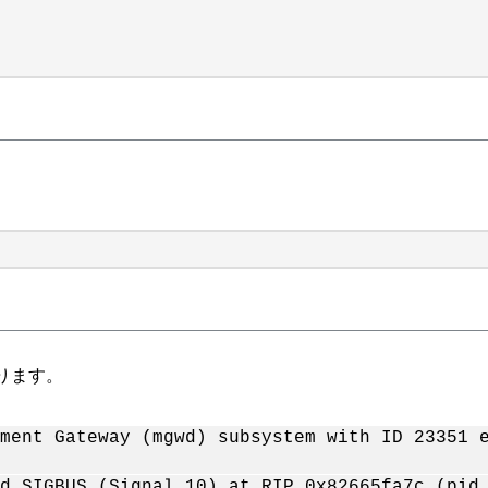
ります。
ment Gateway (mgwd) subsystem with ID 23351 
d SIGBUS (Signal 10) at RIP 0x82665fa7c (pid