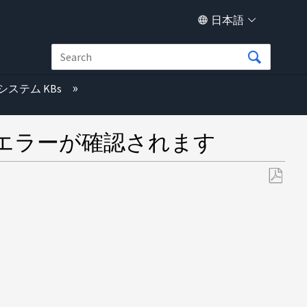
日本語
システム KBs
るエラーが確認されます
PDF
と
し
て
保
存