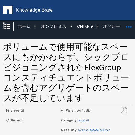
Knowledge Base
グローバル階層を展開/折りたたむ
ホーム
オンプレミス
ONTAP 9
オペレーティン
ボリュームで使用可能なスペー
スにもかかわらず、シックプロ
ビジョニングされたFlexGroup
コンスティチュエントボリュー
ムを含むアグリゲートのスペー
スが不足しています
Views:
28
Visibility:
Public
PDF
Votes:
0
Category:
ontap-9
と
Specialty:
core<a>2009298703</a>
し