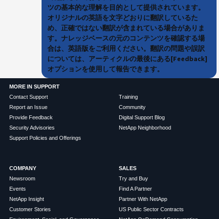
ツの基本的な理解を目的として提供されています。
オリジナルの英語を文字どおりに翻訳しているた
め、正確ではない翻訳が含まれている場合がありま
す。ナレッジベースの元のコンテンツを確認する場
合は、英語版をご利用ください。翻訳の問題や誤訳
については、アーティクルの最後にある[Feedback]
オプションを使用して報告できます。
MORE IN SUPPORT
Contact Support
Training
Report an Issue
Community
Provide Feedback
Digital Support Blog
Security Advisories
NetApp Neighborhood
Support Policies and Offerings
COMPANY
SALES
Newsroom
Try and Buy
Events
Find A Partner
NetApp Insight
Partner With NetApp
Customer Stories
US Public Sector Contracts