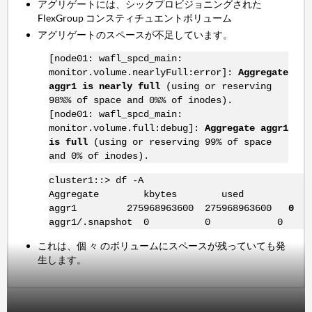
アグリゲートには、シックプロビジョニングされた
FlexGroup コンスティチュエントボリューム
アグリゲートのスペースが不足しています。
[node01: wafl_spcd_main:
monitor.volume.nearlyFull:error]:
Aggregate
aggr1 is nearly full
(using or reserving
98%% of space and 0%% of inodes).
[node01: wafl_spcd_main:
monitor.volume.full:debug]:
Aggregate aggr1
is full
(using or reserving 99% of space
and 0% of inodes).
cluster1::> df -A
Aggregate kbytes used
aggr1 275968963600 275968963600
0 
aggr1/.snapshot 0 0 0 
これは、個 々 のボリュームにスペースが残っていても発
生します。