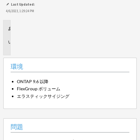
て
Last Updated:
保
4/6/2023, 1:29:24 PM
存
環
境
問
題
環境
ONTAP 9.6 以降
FlexGroup ボリューム
エラスティックサイジング
問題