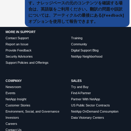
す。ナレッジベースの元のコンテンツを確認する場
合は、英語版をご利用ください。翻訳の問題や誤訳
については、アーティクルの最後にある[Feedback]
オプションを使用して報告できます。
MORE IN SUPPORT
Contact Support
Training
Report an Issue
Community
Provide Feedback
Digital Support Blog
Security Advisories
NetApp Neighborhood
Support Policies and Offerings
COMPANY
SALES
Newsroom
Try and Buy
Events
Find A Partner
NetApp Insight
Partner With NetApp
Customer Stories
US Public Sector Contracts
Environment, Social, and Governance
NetApp OnDemand Consumption
Investors
Data Visionary Centers
Careers
Contact Us