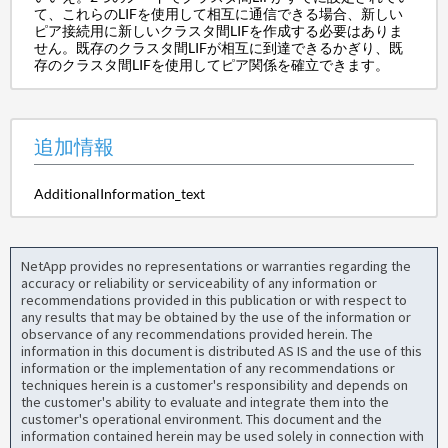
て、これらのLIFを使用して相互に通信できる場合、新しい
ピア接続用に新しいクラスタ間LIFを作成する必要はありま
せん。既存のクラスタ間LIFが相互に到達できるかぎり、既
存のクラスタ間LIFを使用してピア関係を確立できます。
追加情報
AdditionalInformation_text
NetApp provides no representations or warranties regarding the
accuracy or reliability or serviceability of any information or
recommendations provided in this publication or with respect to
any results that may be obtained by the use of the information or
observance of any recommendations provided herein. The
information in this document is distributed AS IS and the use of this
information or the implementation of any recommendations or
techniques herein is a customer's responsibility and depends on
the customer's ability to evaluate and integrate them into the
customer's operational environment. This document and the
information contained herein may be used solely in connection with