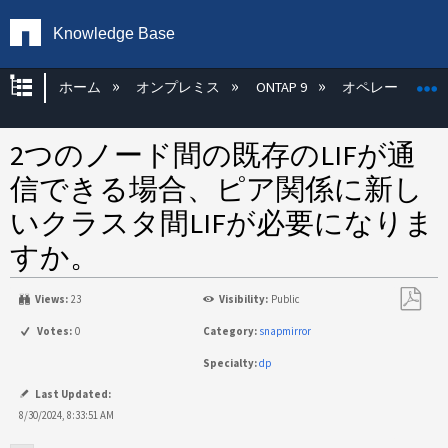
Knowledge Base
グローバル階層を展開/折りたたむ
ホーム
オンプレミス
ONTAP 9
オペレーティン
2つのノード間の既存のLIFが通
信できる場合、ピア関係に新し
いクラスタ間LIFが必要になりま
すか。
Views:
23
Visibility:
Public
PDF
Votes:
0
Category:
snapmirror
と
Specialty:
dp
し
て
Last Updated:
保
8/30/2024, 8:33:51 AM
存