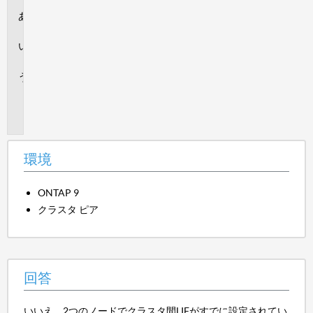
環
境
回
答
追
加
情
報
環境
ONTAP 9
クラスタ ピア
回答
いいえ。2つのノードでクラスタ間LIFがすでに設定されてい