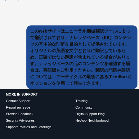
このWebサイトはニューラル機械翻訳ツールによっ
て翻訳されており、ナレッジベース（KB）コンテン
ツの基本的な理解を目的として提供されています。
オリジナルの英語を文字どおりに翻訳しているた
め、正確ではない翻訳が含まれている場合がありま
す。ナレッジベースの元のコンテンツを確認する場
合は、英語版をご利用ください。翻訳の問題や誤訳
については、アーティクルの最後にある[Feedback]
オプションを使用して報告できます。
MORE IN SUPPORT
Contact Support
Training
Report an Issue
Community
Provide Feedback
Digital Support Blog
Security Advisories
NetApp Neighborhood
Support Policies and Offerings