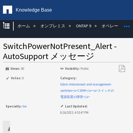
Knowledge Base
グローバル階層を展開/折りたたむ
ホーム
オンプレミス
ONTAP 9
オペレーティン
SwitchPowerNotPresent_Alert -
AutoSupport メッセージ
Views:
40
Visibility:
Public
PDF
Votes:
0
Category:
と
fabric-interconnect-and-management-
し
switches<a>CSHM</a><a>スイッチの
て
電源装置の障害</a>
保
Specialty:
hw
Last Updated:
存
8/16/2023, 4:53:47 PM
環