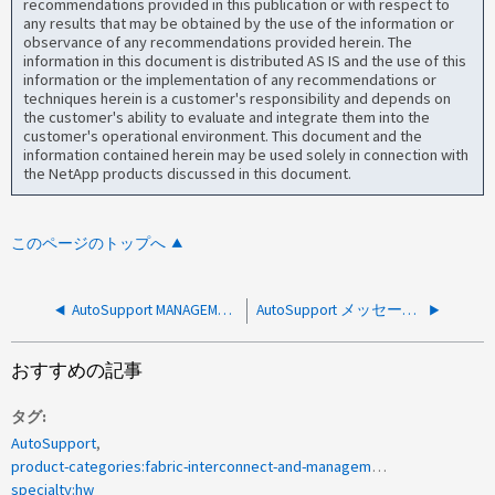
recommendations provided in this publication or with respect to
any results that may be obtained by the use of the information or
observance of any recommendations provided herein. The
information in this document is distributed AS IS and the use of this
information or the implementation of any recommendations or
techniques herein is a customer's responsibility and depends on
the customer's ability to evaluate and integrate them into the
customer's operational environment. This document and the
information contained herein may be used solely in connection with
the NetApp products discussed in this document.
このページのトップへ
AutoSupport MANAGEMENT_LOG_ROTATE通知は1日に3回繰り返されます
AutoSupport メッセージ： disk_scrub
おすすめの記事
タグ
AutoSupport
product-categories:fabric-interconnect-and-management-switches<a>CSHM</a><a>スイッチの電源装置の障害</a>
specialty:hw