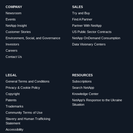
COMPANY
SALES
Newsroom
Try and Buy
Events
Find A Partner
NetApp Insight
Partner With NetApp
Customer Stories
US Public Sector Contracts
Environment, Social, and Governance
NetApp OnDemand Consumption
Investors
Data Visionary Centers
Careers
Contact Us
LEGAL
RESOURCES
General Terms and Conditions
Subscriptions
Privacy & Cookie Policy
Search NetApp
Copyright
Knowledge Center
Patents
NetApp's Response to the Ukraine
Situation
Trademarks
Community Terms of Use
Slavery and Human Trafficking
Statement
Accessibility