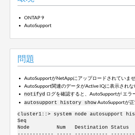
ONTAP 9
AutoSupport
問題
AutoSupportがNetAppにアップロードされていま
AutoSupport関連のデータがActive IQに表示され
ログを確認すると、AutoSupportが 
notifyd
AutoSuppo
autosupport history show
cluster1::> system node autosupport his
Seq Attempt Per
Node Num Destination Stat
------------ ----- ----------- --------