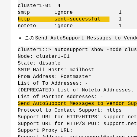
cluster1-01 4
smtp ignore 1 - 8/3
http sent-successful
1 - 8
noteto ignore 1 - 8/
この
Send AutoSupport Messages to Vend
cluster1::> autosupport show -node clus
Node: cluster1-01
State: disable
SMTP Mail Hosts: mailhost
From Address: Postmaster
List of To Addresses: -
(DEPRECATED) List of Noteto Addresses: 
List of Partner Addresses: -
Send
AutoSupport
Messages to Vendor Sup
Protocol to Contact Support: https
Support URL for HTTP/HTTPS: support.net
Support URL for HTTP/S PUT: support.net
Support Proxy URL: