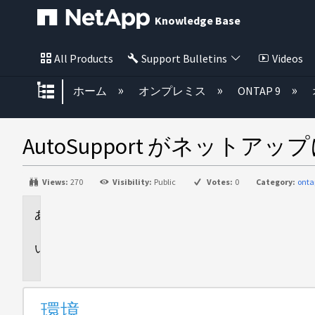
Knowledge Base
All Products
Support Bulletins
Videos
グローバル階層を展開/折りたた
ホーム
オンプレミス
ONTAP 9
AutoSupport がネット
Views:
270
Visibility:
Public
Votes:
0
Category:
onta
環
境
問
題
環境