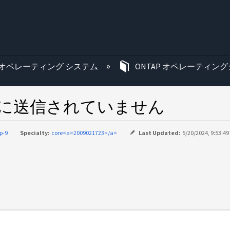
む
オペレーティング システム
ONTAP オペレーティング
アップに送信されていません
p-9
Specialty:
core<a>2009021723</a>
Last Updated:
5/20/2024, 9:53:4