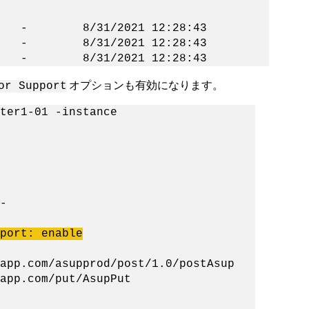
1/2021 12:28:43
/31/2021 12:28:43
31/2021 12:28:43
オプションも有効になります。
or Support
ter1-01 -instance
-
port: enable
app.com/asupprod/post/1.0/postAsup
app.com/put/AsupPut