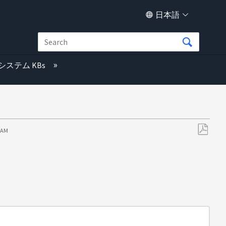
日本語
システム KBs
9 AM
PDF
と
し
て
保
存