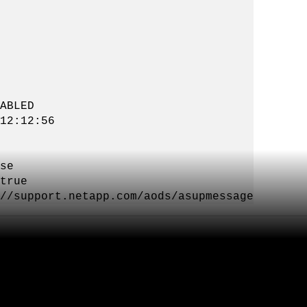
ABLED
12:12:56
se
true
//support.netapp.com/aods/asupmessage