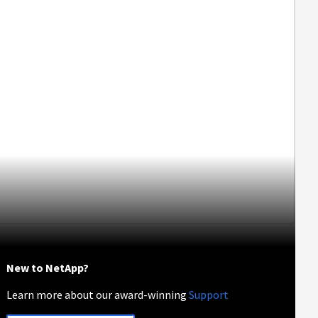
New to NetApp?
Learn more about our award-winning
Support