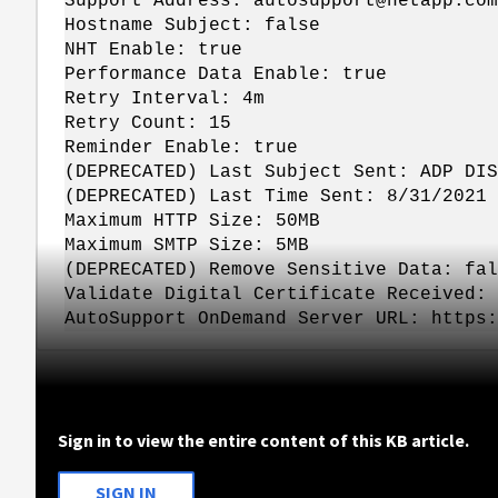
Support Address: autosupport@netapp.com
Hostname Subject: false
NHT Enable: true
Performance Data Enable: true
Retry Interval: 4m
Retry Count: 15
Reminder Enable: true
(DEPRECATED) Last Subject Sent: ADP DIS
(DEPRECATED) Last Time Sent: 8/31/2021 
Maximum HTTP Size: 50MB
Maximum SMTP Size: 5MB
(DEPRECATED) Remove Sensitive Data: fal
Validate Digital Certificate Received: 
AutoSupport OnDemand Server URL: https:
Sign in to view the entire content of this KB article.
SIGN IN