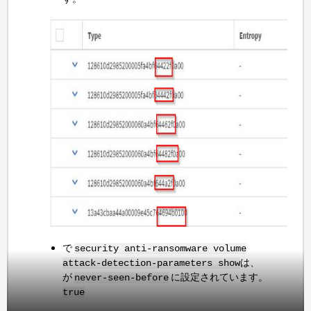
で
security anti-ransomware volume
は、
attack-detection-parameters show
が
に設定されています。
never-seen-before
true