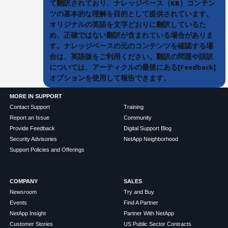
て翻訳されており、ナレッジベース（KB）コンテン
ツの基本的な理解を目的として提供されています。
オリジナルの英語を文字どおりに翻訳しているた
め、正確ではない翻訳が含まれている場合がありま
す。ナレッジベースの元のコンテンツを確認する場
合は、英語版をご利用ください。翻訳の問題や誤訳
については、アーティクルの最後にある[Feedback]
オプションを使用して報告できます。
MORE IN SUPPORT
Contact Support
Training
Report an Issue
Community
Provide Feedback
Digital Support Blog
Security Advisories
NetApp Neighborhood
Support Policies and Offerings
COMPANY
SALES
Newsroom
Try and Buy
Events
Find A Partner
NetApp Insight
Partner With NetApp
Customer Stories
US Public Sector Contracts