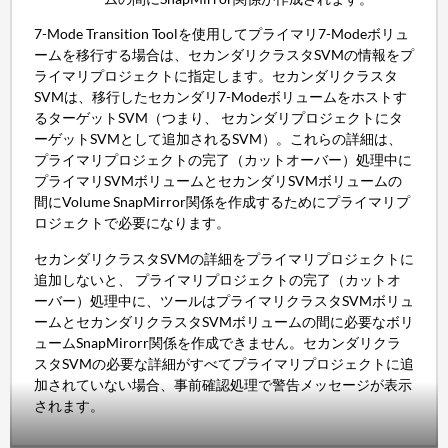
7-Mode Transition Toolを使用してプライマリ7-Modeボリュ
ームを移行する場合は、セカンダリクラスタSVMの情報をプ
ライマリプロジェクトに指定します。セカンダリクラスタ
SVMは、移行したセカンダリ7-Modeボリュームをホストす
るターゲットSVM（つまり、 セカンダリプロジェクトにタ
ーゲットSVMとして追加されるSVM）。これらの詳細は、
プライマリプロジェクトの完了（カットオーバー）処理中に
プライマリSVMボリュームとセカンダリSVMボリュームの
間にVolume SnapMirror関係を作成するためにプライマリプ
ロジェクトで必要になります。
セカンダリクラスタSVMの詳細をプライマリプロジェクトに
追加しないと、 プライマリプロジェクトの完了（カットオ
ーバー）処理中に、ツールはプライマリクラスタSVMボリュ
ームとセカンダリクラスタSVMボリュームの間に必要なボリ
ュームSnapMirorr関係を作成できません。セカンダリクラ
スタSVMの必要な詳細がすべてプライマリプロジェクトに追
加されていない場合、事前確認処理で警告メッセージが表示
されます。