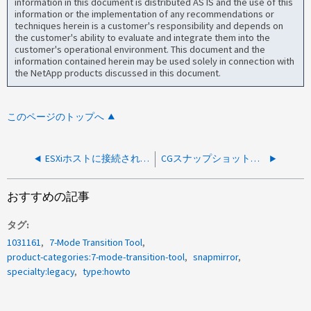
information in this document is distributed AS IS and the use of this
information or the implementation of any recommendations or
techniques herein is a customer's responsibility and depends on
the customer's ability to evaluate and integrate them into the
customer's operational environment. This document and the
information contained herein may be used solely in connection with
the NetApp products discussed in this document.
このページのトップへ
ESXiホストに接続されたBrocadeスイッチでC3タイムアウトと修正不能なエラーが表示される
CGスナップショットの作成が「別のリクエストが処理中です」で失敗しました
おすすめの記事
タグ
1031161
7-Mode Transition Tool
product-categories:7-mode-transition-tool
snapmirror
specialty:legacy
type:howto