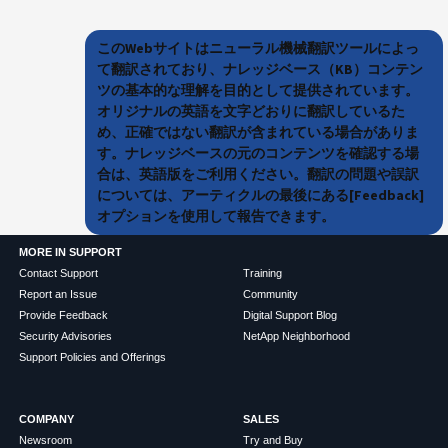
このWebサイトはニューラル機械翻訳ツールによっ
て翻訳されており、ナレッジベース（KB）コンテン
ツの基本的な理解を目的として提供されています。
オリジナルの英語を文字どおりに翻訳しているた
め、正確ではない翻訳が含まれている場合がありま
す。ナレッジベースの元のコンテンツを確認する場
合は、英語版をご利用ください。翻訳の問題や誤訳
については、アーティクルの最後にある[Feedback]
オプションを使用して報告できます。
MORE IN SUPPORT
Contact Support
Training
Report an Issue
Community
Provide Feedback
Digital Support Blog
Security Advisories
NetApp Neighborhood
Support Policies and Offerings
COMPANY
SALES
Newsroom
Try and Buy