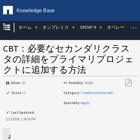
Knowledge Base
グローバル階層を展開/折りたたむ
ホーム
オンプレミス
ONTAP 9
オペレーティン
CBT：必要なセカンダリクラス
タの詳細をプライマリプロジェ
クトに追加する方法
Views:
52
Visibility:
Public
PDF
Votes:
0
Category:
7-mode-transition-tool
と
Specialty:
legacy
し
て
Last Updated:
保
2/13/2024, 1:54:16 PM
存
環