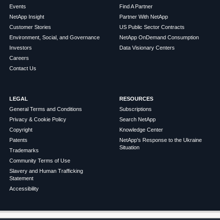
Events
Find A Partner
NetApp Insight
Partner With NetApp
Customer Stories
US Public Sector Contracts
Environment, Social, and Governance
NetApp OnDemand Consumption
Investors
Data Visionary Centers
Careers
Contact Us
LEGAL
RESOURCES
General Terms and Conditions
Subscriptions
Privacy & Cookie Policy
Search NetApp
Copyright
Knowledge Center
Patents
NetApp's Response to the Ukraine
Situation
Trademarks
Community Terms of Use
Slavery and Human Trafficking
Statement
Accessibility