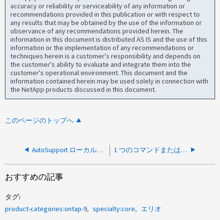
accuracy or reliability or serviceability of any information or
recommendations provided in this publication or with respect to
any results that may be obtained by the use of the information or
observance of any recommendations provided herein. The
information in this document is distributed AS IS and the use of this
information or the implementation of any recommendations or
techniques herein is a customer's responsibility and depends on
the customer's ability to evaluate and integrate them into the
customer's operational environment. This document and the
information contained herein may be used solely in connection with
the NetApp products discussed in this document.
このページのトップへ
AutoSupport ローカルユーザアカウントを削除できますか。
1 つのコマンドまたは操作で複数のボリュームの Snapshot を生成できますか。
おすすめの記事
タグ
product-categories:ontap-9
specialty:core
エリオ