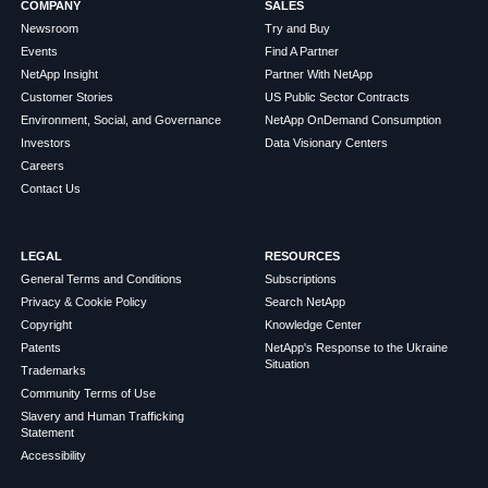
COMPANY
SALES
Newsroom
Try and Buy
Events
Find A Partner
NetApp Insight
Partner With NetApp
Customer Stories
US Public Sector Contracts
Environment, Social, and Governance
NetApp OnDemand Consumption
Investors
Data Visionary Centers
Careers
Contact Us
LEGAL
RESOURCES
General Terms and Conditions
Subscriptions
Privacy & Cookie Policy
Search NetApp
Copyright
Knowledge Center
Patents
NetApp's Response to the Ukraine
Situation
Trademarks
Community Terms of Use
Slavery and Human Trafficking
Statement
Accessibility