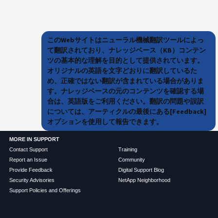
このWebサイトはニューラル機械翻訳ツールによっ
て翻訳されており、ナレッジベース（KB）コンテン
ツの基本的な理解を目的として提供されています。
オリジナルの英語を文字どおりに翻訳しているた
め、正確ではない翻訳が含まれている場合がありま
す。ナレッジベースの元のコンテンツを確認する場
合は、英語版をご利用ください。翻訳の問題や誤訳
については、アーティクルの最後にある[Feedback]
オプションを使用して報告できます。
MORE IN SUPPORT
Contact Support
Training
Report an Issue
Community
Provide Feedback
Digital Support Blog
Security Advisories
NetApp Neighborhood
Support Policies and Offerings