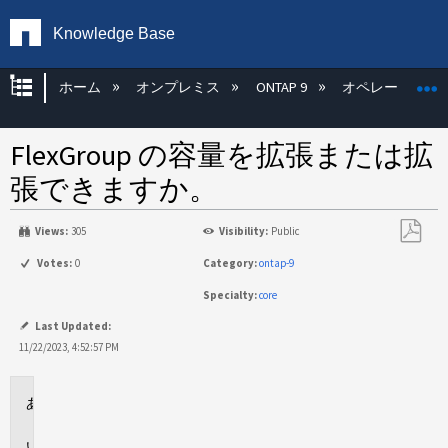
Knowledge Base
グローバル階層を展開/折りたたむ
ホーム
オンプレミス
ONTAP 9
オペレーティン
FlexGroup の容量を拡張または拡
張できますか。
Views:
305
Visibility:
Public
PDF
Votes:
0
Category:
ontap-9
と
Specialty:
core
し
て
Last Updated:
保
11/22/2023, 4:52:57 PM
存
環
境
回