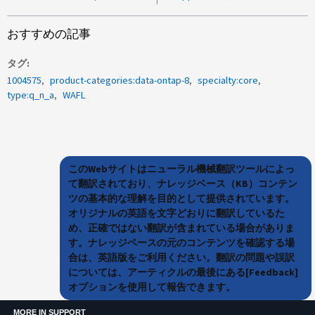
おすすめの記事
タグ
1004575
product-categories:data-ontap-8
specialty:core
type:q_n_a
WAFL
このWebサイトはニューラル機械翻訳ツールによっ
て翻訳されており、ナレッジベース（KB）コンテン
ツの基本的な理解を目的として提供されています。
オリジナルの英語を文字どおりに翻訳しているた
め、正確ではない翻訳が含まれている場合がありま
す。ナレッジベースの元のコンテンツを確認する場
合は、英語版をご利用ください。翻訳の問題や誤訳
については、アーティクルの最後にある[Feedback]
オプションを使用して報告できます。
MORE IN SUPPORT