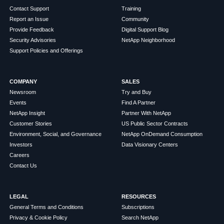
Contact Support
Training
Report an Issue
Community
Provide Feedback
Digital Support Blog
Security Advisories
NetApp Neighborhood
Support Policies and Offerings
COMPANY
SALES
Newsroom
Try and Buy
Events
Find A Partner
NetApp Insight
Partner With NetApp
Customer Stories
US Public Sector Contracts
Environment, Social, and Governance
NetApp OnDemand Consumption
Investors
Data Visionary Centers
Careers
Contact Us
LEGAL
RESOURCES
General Terms and Conditions
Subscriptions
Privacy & Cookie Policy
Search NetApp