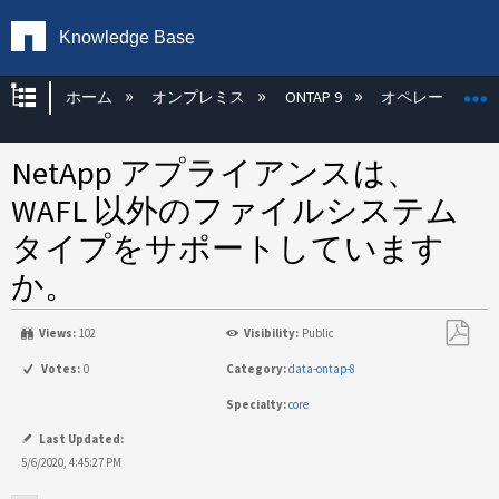
Knowledge Base
グローバル階層を展開/折りたたむ
ホーム
オンプレミス
ONTAP 9
オペレーティン
NetApp アプライアンスは、
WAFL 以外のファイルシステム
タイプをサポートしています
か。
Views:
102
Visibility:
Public
PDF
Votes:
0
Category:
data-ontap-8
と
Specialty:
core
し
て
Last Updated:
保
5/6/2020, 4:45:27 PM
存