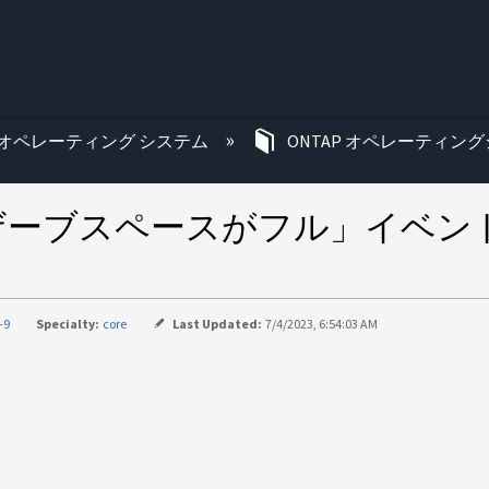
む
オペレーティング システム
ONTAP オペレーティング
リザーブスペースがフル」イベントはA
-9
Specialty:
core
Last Updated:
7/4/2023, 6:54:03 AM