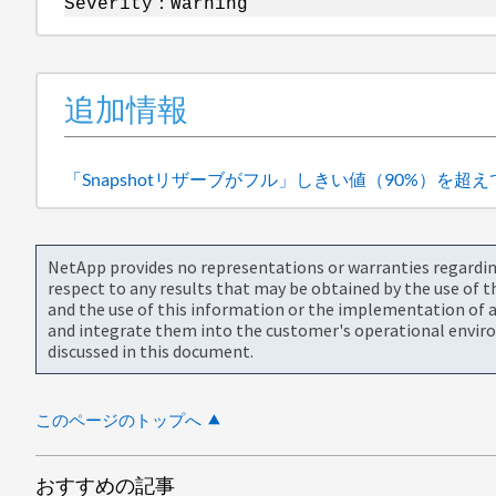
Severity：Warning
追加情報
「Snapshotリザーブがフル」しきい値（90%）を超
NetApp provides no representations or warranties regarding 
respect to any results that may be obtained by the use of 
and the use of this information or the implementation of a
and integrate them into the customer's operational envir
discussed in this document.
このページのトップへ
おすすめの記事