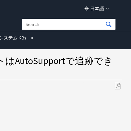
日本語
システム KBs
utoSupportで追跡でき
PDF
と
し
て
保
存