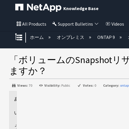
Knowledge Base
All Products
Support Bulletins
Videos
グローバル階層を展開/折りたた
ホーム
オンプレミス
ONTAP 9
「ボリュームのSnapshot
ますか？
Views:
70
Visibility:
Public
Votes:
0
Category:
ontap
環
境
回
答
追