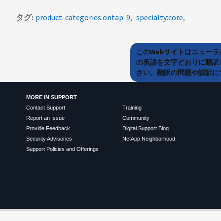
タグ
product-categories:ontap-9
specialty:core
このWebサイトはニュー
の英語を文字どおりに翻訳
さい。翻訳の問題や誤訳につ
MORE IN SUPPORT
Contact Support
Training
Report an Issue
Community
Provide Feedback
Digital Support Blog
Security Advisories
NetApp Neighborhood
Support Policies and Offerings