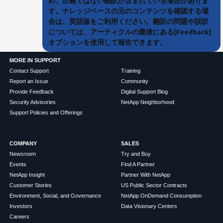
め、正確ではない翻訳が含まれている場合がありま
す。ナレッジベースの元のコンテンツを確認する場
合は、英語版をご利用ください。翻訳の問題や誤訳
については、アーティクルの最後にある[Feedback]
オプションを使用して報告できます。
MORE IN SUPPORT
Contact Support
Training
Report an Issue
Community
Provide Feedback
Digital Support Blog
Security Advisories
NetApp Neighborhood
Support Policies and Offerings
COMPANY
SALES
Newsroom
Try and Buy
Events
Find A Partner
NetApp Insight
Partner With NetApp
Customer Stories
US Public Sector Contracts
Environment, Social, and Governance
NetApp OnDemand Consumption
Investors
Data Visionary Centers
Careers