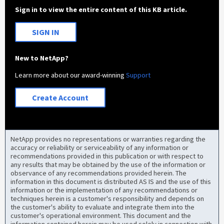
Sign in to view the entire content of this KB article.
SIGN IN
New to NetApp?
Learn more about our award-winning
Support
Create Account
NetApp provides no representations or warranties regarding the
accuracy or reliability or serviceability of any information or
recommendations provided in this publication or with respect to
any results that may be obtained by the use of the information or
observance of any recommendations provided herein. The
information in this document is distributed AS IS and the use of this
information or the implementation of any recommendations or
techniques herein is a customer's responsibility and depends on
the customer's ability to evaluate and integrate them into the
customer's operational environment. This document and the