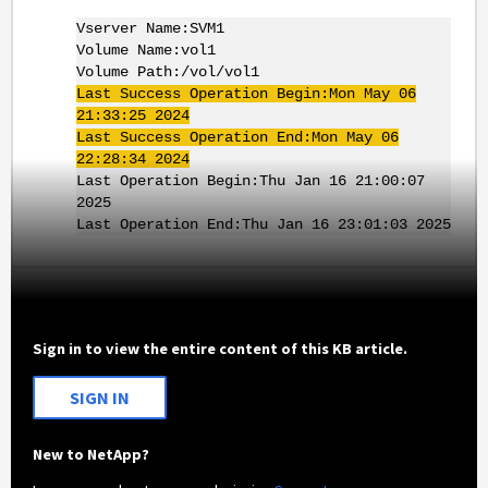
Vserver Name:SVM1
Volume Name:vol1
Volume Path:/vol/vol1
Last Success Operation Begin:Mon May 06
21:33:25 2024
Last Success Operation End:Mon May 06
22:28:34 2024
Last Operation Begin:Thu Jan 16 21:00:07
2025
Last Operation End:Thu Jan 16 23:01:03 2025
Sign in to view the entire content of this KB article.
SIGN IN
New to NetApp?