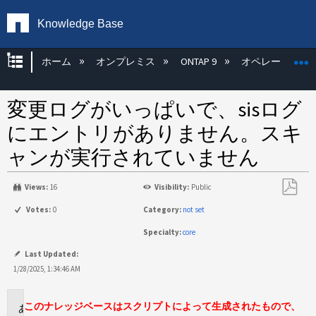
Knowledge Base
グローバル階層を展開/折りたたむ
ホーム
オンプレミス
ONTAP 9
オペレーティン
変更ログがいっぱいで、sisログ
にエントリがありません。スキ
ャンが実行されていません
Views:
16
Visibility:
Public
PDF
Votes:
0
Category:
not set
と
Specialty:
core
し
て
Last Updated:
保
1/28/2025, 1:34:46 AM
存
このナレッジベースはスクリプトによって生成されたもので、
環