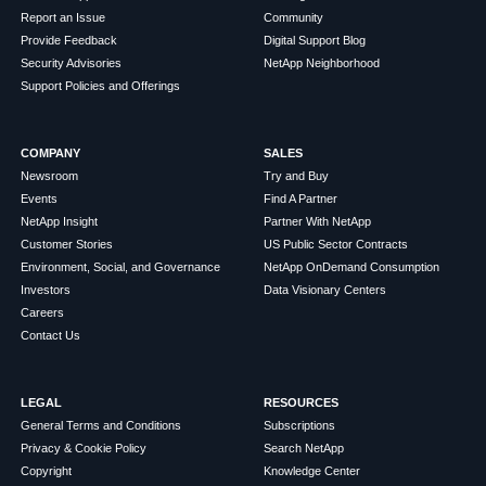
Report an Issue
Community
Provide Feedback
Digital Support Blog
Security Advisories
NetApp Neighborhood
Support Policies and Offerings
COMPANY
SALES
Newsroom
Try and Buy
Events
Find A Partner
NetApp Insight
Partner With NetApp
Customer Stories
US Public Sector Contracts
Environment, Social, and Governance
NetApp OnDemand Consumption
Investors
Data Visionary Centers
Careers
Contact Us
LEGAL
RESOURCES
General Terms and Conditions
Subscriptions
Privacy & Cookie Policy
Search NetApp
Copyright
Knowledge Center