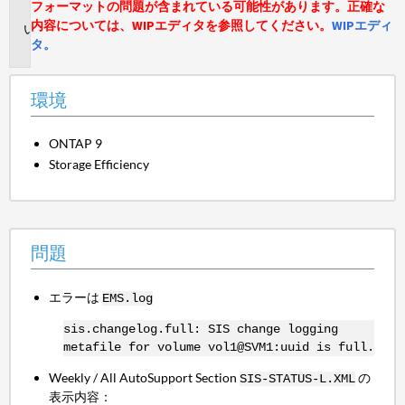
フォーマットの問題が含まれている可能性があります。正確な
境
内容については、WIPエディタを参照してください。
WIPエディ
問
タ。
題
環境
ONTAP 9
Storage Efficiency
問題
エラーは
EMS.log
sis.changelog.full: SIS change logging
metafile for volume vol1@SVM1:uuid is full.
Weekly / All AutoSupport Section
の
SIS-STATUS-L.XML
表示内容：