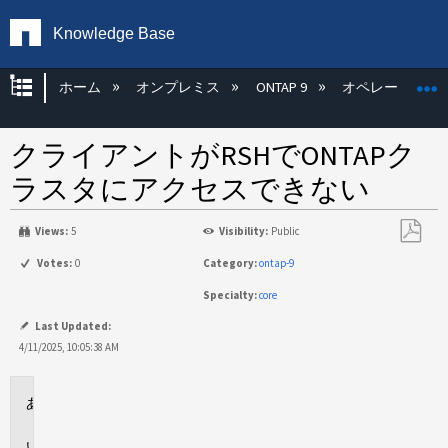
Knowledge Base
グローバル階層を展開/折りたたむ
ホーム
オンプレミス
ONTAP 9
オペレーティン
クライアントがRSHでONTAPク
ラスタにアクセスできない
Views:
5
Visibility:
Public
PDF
Votes:
0
Category:
ontap-9
と
Specialty:
core
し
て
Last Updated:
保
4/11/2025, 10:05:38 AM
存
環
境
問