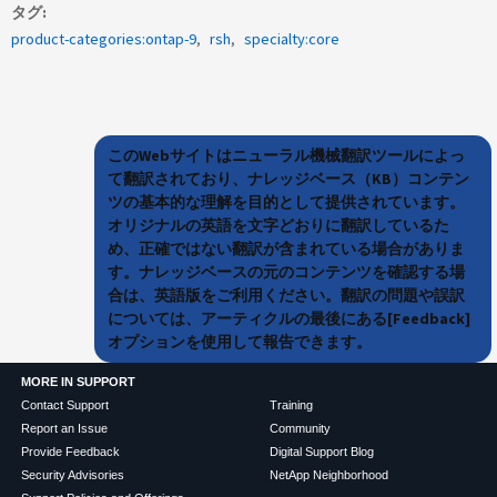
タグ
product-categories:ontap-9
rsh
specialty:core
このWebサイトはニューラル機械翻訳ツールによっ
て翻訳されており、ナレッジベース（KB）コンテン
ツの基本的な理解を目的として提供されています。
オリジナルの英語を文字どおりに翻訳しているた
め、正確ではない翻訳が含まれている場合がありま
す。ナレッジベースの元のコンテンツを確認する場
合は、英語版をご利用ください。翻訳の問題や誤訳
については、アーティクルの最後にある[Feedback]
オプションを使用して報告できます。
MORE IN SUPPORT
Contact Support
Training
Report an Issue
Community
Provide Feedback
Digital Support Blog
Security Advisories
NetApp Neighborhood