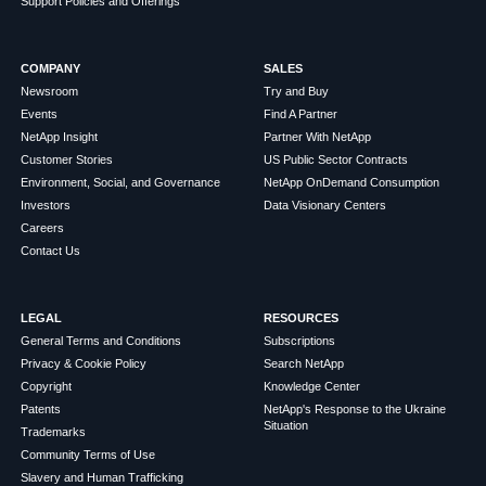
Support Policies and Offerings
COMPANY
SALES
Newsroom
Try and Buy
Events
Find A Partner
NetApp Insight
Partner With NetApp
Customer Stories
US Public Sector Contracts
Environment, Social, and Governance
NetApp OnDemand Consumption
Investors
Data Visionary Centers
Careers
Contact Us
LEGAL
RESOURCES
General Terms and Conditions
Subscriptions
Privacy & Cookie Policy
Search NetApp
Copyright
Knowledge Center
Patents
NetApp's Response to the Ukraine
Situation
Trademarks
Community Terms of Use
Slavery and Human Trafficking