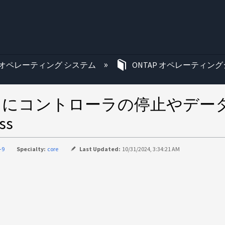
む
オペレーティング システム
ONTAP オペレーティング
中にコントローラの停止やデー
ss
-9
Specialty:
core
Last Updated:
10/31/2024, 3:34:21 AM