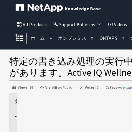
Knowledge Base
All Products
Support Bulletins
Videos
グローバル階層を展開/折りたた
ホーム
オンプレミス
ONTAP 9
特定の書き込み処理の実行
があります。Active IQ Wellne
Views:
56
Visibility:
Public
Votes:
0
Category:
ontap
環
境
リ
ス
ク