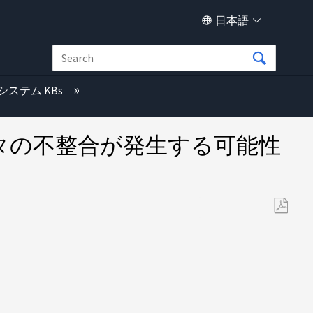
日本語
システム KBs
タの不整合が発生する可能性
PDF
と
し
て
保
存