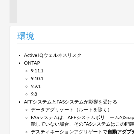
の
概
要
環境
Active IQウェルネスリスク
ONTAP
9.11.1
9.10.1
9.9.1
9.8
AFFシステムとFASシステムが影響を受ける
データアグリゲート（ルートを除く）
FASシステムは、AFFシステムボリュームのSnap
能していない場合、そのFASシステムはこの問
デスティネーションアグリゲートで
自動アダプ