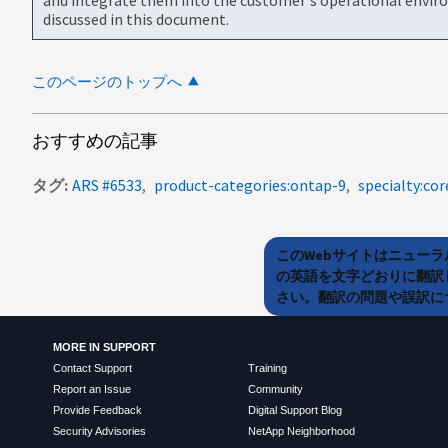
discussed in this document.
このページのトップへ
おすすめの記事
タグ
ARS #6533
product-categories:ontap-9
specialty:cor
このWebサイトはニュー
の英語を文字どおりに翻訳
さい。翻訳の問題や誤訳につ
MORE IN SUPPORT
Contact Support
Training
Report an Issue
Community
Provide Feedback
Digital Support Blog
Security Advisories
NetApp Neighborhood