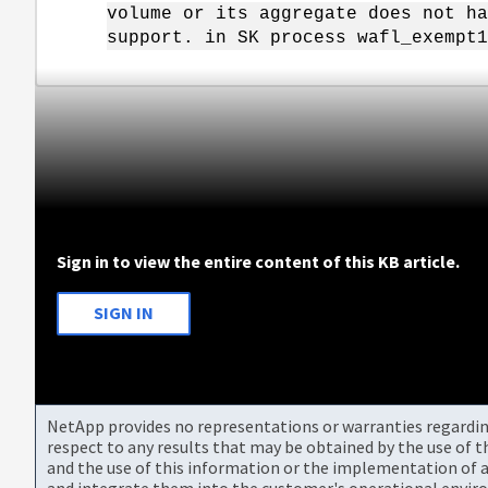
volume or its aggregate does not ha
support. in SK process wafl_exempt1
Sign in to view the entire content of this KB article.
SIGN IN
NetApp provides no representations or warranties regarding 
respect to any results that may be obtained by the use of 
and the use of this information or the implementation of a
and integrate them into the customer's operational envir