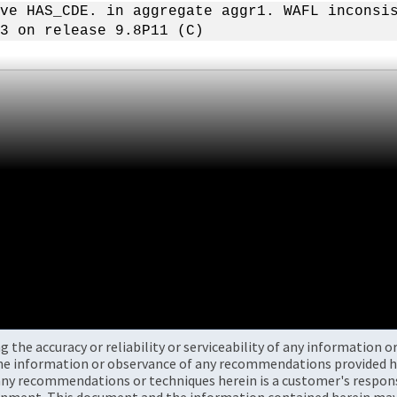
ve HAS_CDE. in aggregate aggr1. WAFL inconsi
3 on release 9.8P11 (C)
the accuracy or reliability or serviceability of any information 
the information or observance of any recommendations provided he
ny recommendations or techniques herein is a customer's responsi
onment. This document and the information contained herein may 