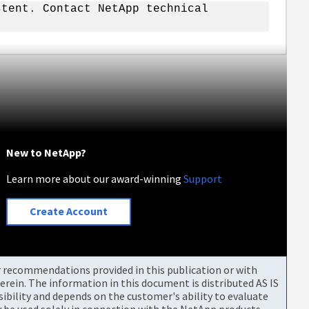
stent. Contact NetApp technical
New to NetApp?
Learn more about our award-winning
Support
Create Account
or recommendations provided in this publication or with
rein. The information in this document is distributed AS IS
bility and depends on the customer's ability to evaluate
be used solely in connection with the NetApp products