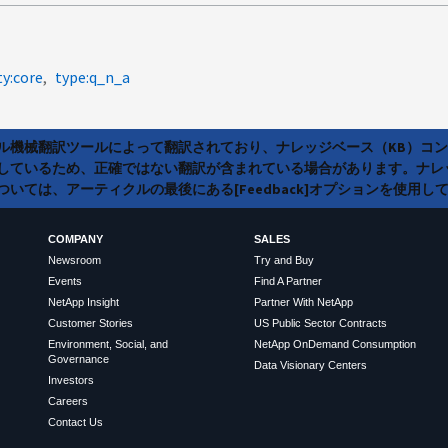
ty:core
type:q_n_a
ラル機械翻訳ツールによって翻訳されており、ナレッジベース（KB）コ
しているため、正確ではない翻訳が含まれている場合があります。ナレ
いては、アーティクルの最後にある[Feedback]オプションを使用し
COMPANY
SALES
Newsroom
Try and Buy
Events
Find A Partner
NetApp Insight
Partner With NetApp
Customer Stories
US Public Sector Contracts
Environment, Social, and
NetApp OnDemand Consumption
Governance
Data Visionary Centers
Investors
Careers
Contact Us