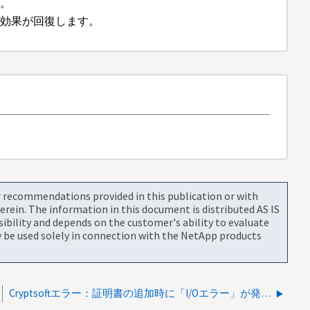
す。
減効果が回復します。
or recommendations provided in this publication or with
rein. The information in this document is distributed AS IS
bility and depends on the customer's ability to evaluate
be used solely in connection with the NetApp products
Cryptsoftエラー：証明書の追加時に「I/Oエラー」が発生しました