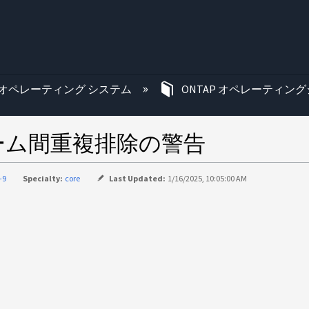
む
オペレーティング システム
ONTAP オペレーティング
ーム間重複排除の警告
-9
Specialty:
core
Last Updated:
1/16/2025, 10:05:00 AM