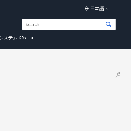
日本語
システム KBs
PDF
と
し
て
保
存