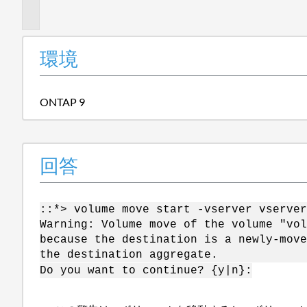
報
環境
ONTAP 9
回答
::*> volume move start -vserver vserver
Warning: Volume move of the volume "vol
because the destination is a newly-move
the destination aggregate.
Do you want to continue? {y|n}: