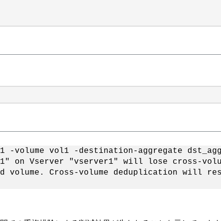
1 -volume vol1 -destination-aggregate dst_ag
1" on Vserver "vserver1" will lose cross-vol
d volume. Cross-volume deduplication will re