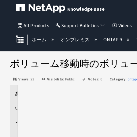
Knowledge Base
All Products
Support Bulletins
Videos
グローバル階層を展開/折りたた
ホーム
オンプレミス
ONTAP 9
ボリューム移動時のボリュ
Views:
23
Visibility:
Public
Votes:
0
Category:
ontap
環
境
回
答
追
加
情