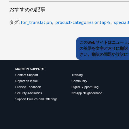
おすすめの記事
タグ
for_translation
product-categories:ontap-9
special
このWebサイトはニュー
の英語を文字どおりに翻訳
さい。翻訳の問題や誤訳につ
MORE IN SUPPORT
Contact Support
Training
Report an Issue
Community
Provide Feedback
Digital Support Blog
Security Advisories
NetApp Neighborhood
Support Policies and Offerings