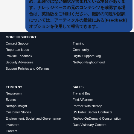
め、正確ではない翻訳が含まれている場合がありま
す。ナレッジベースの元のコンテンツを確認する場
合は、英語版をご利用ください。翻訳の問題や誤訳
については、アーティクルの最後にある[Feedback]
オプションを使用して報告できます。
MORE IN SUPPORT
Contact Support
Training
Report an Issue
Community
Provide Feedback
Digital Support Blog
Security Advisories
NetApp Neighborhood
Support Policies and Offerings
COMPANY
SALES
Newsroom
Try and Buy
Events
Find A Partner
NetApp Insight
Partner With NetApp
Customer Stories
US Public Sector Contracts
Environment, Social, and Governance
NetApp OnDemand Consumption
Investors
Data Visionary Centers
Careers