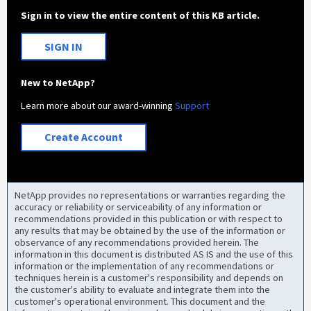
Sign in to view the entire content of this KB article.
SIGN IN
New to NetApp?
Learn more about our award-winning
Support
Create Account
NetApp provides no representations or warranties regarding the
accuracy or reliability or serviceability of any information or
recommendations provided in this publication or with respect to
any results that may be obtained by the use of the information or
observance of any recommendations provided herein. The
information in this document is distributed AS IS and the use of this
information or the implementation of any recommendations or
techniques herein is a customer's responsibility and depends on
the customer's ability to evaluate and integrate them into the
customer's operational environment. This document and the