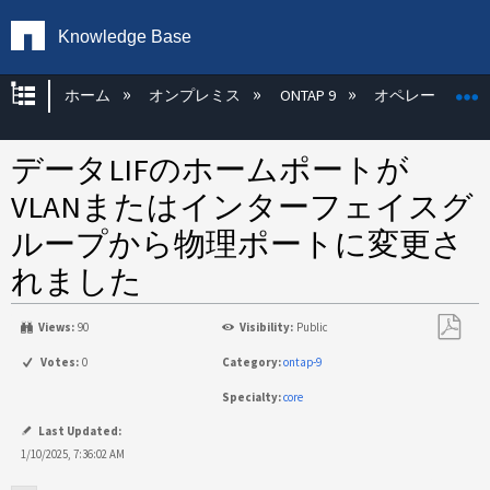
Knowledge Base
グローバル階層を展開/折りたたむ
ホーム
オンプレミス
ONTAP 9
オペレーティン
データLIFのホームポートが
VLANまたはインターフェイスグ
ループから物理ポートに変更さ
れました
Views:
90
Visibility:
Public
PDF
Votes:
0
Category:
ontap-9
と
Specialty:
core
し
て
Last Updated:
保
1/10/2025, 7:36:02 AM
存